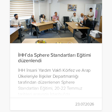
İHH’da Sphere Standartları Eğitimi
düzenlendi
İHH İnsani Yardım Vakfı Körfez ve Arap
Ülkeleriyle İlişkiler Departmanlığı
tarafından düzenlenen Sphere
Standartları Eğitimi, 20-22 Temmuz
tarihleri arasında İstanbul’da
gerçekleştirildi.
23.07.2026