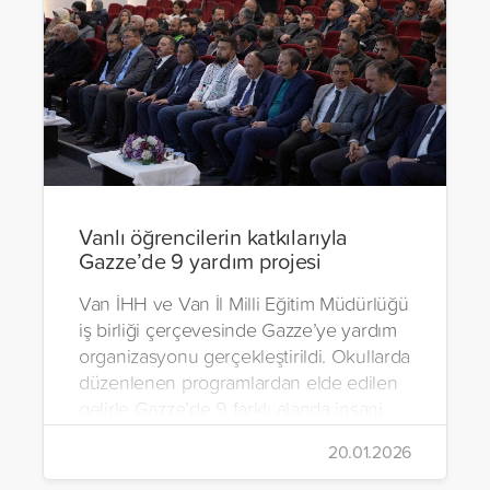
Vanlı öğrencilerin katkılarıyla
Gazze’de 9 yardım projesi
Van İHH ve Van İl Milli Eğitim Müdürlüğü
iş birliği çerçevesinde Gazze’ye yardım
organizasyonu gerçekleştirildi. Okullarda
düzenlenen programlardan elde edilen
gelirle Gazze’de 9 farklı alanda insani
yardım çalışmalarında bulunuldu.
20.01.2026