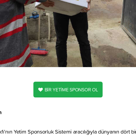
BİR YETİME SPONSOR OL
n
fı’nın Yetim Sponsorluk Sistemi aracılığıyla dünyanın dört bi