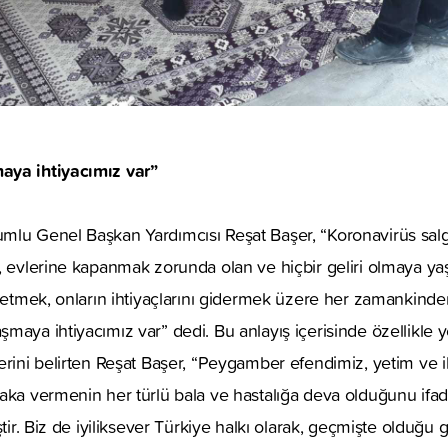
aya ihtiyacımız var”
mlu Genel Başkan Yardımcısı Reşat Başer, “Koronavirüs sal
, evlerine kapanmak zorunda olan ve hiçbir geliri olmaya yaşl
özetmek, onların ihtiyaçlarını gidermek üzere her zamankinde
maya ihtiyacımız var” dedi. Bu anlayış içerisinde özellikle y
erini belirten Reşat Başer, “Peygamber efendimiz, yetim ve ih
aka vermenin her türlü bala ve hastalığa deva olduğunu ifad
ştir. Biz de iyiliksever Türkiye halkı olarak, geçmişte olduğu 