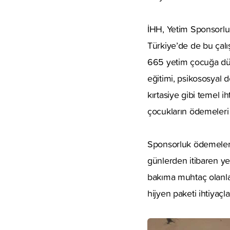
İHH, Yetim Sponsorluk
Türkiye’de de bu çalış
665 yetim çocuğa düz
eğitimi, psikososyal 
kırtasiye gibi temel ih
çocukların ödemeleri ö
Sponsorluk ödemelerin
günlerden itibaren yet
bakıma muhtaç olanlar
hijyen paketi ihtiyaçla