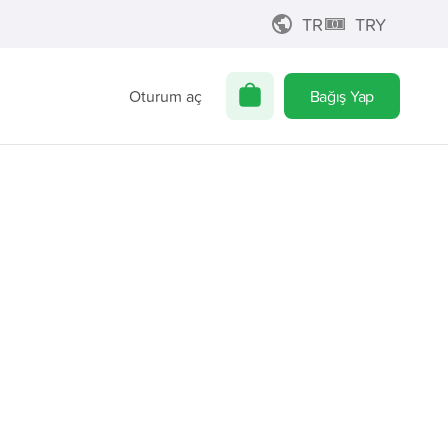
TR
TRY
Oturum aç
Bağış Yap