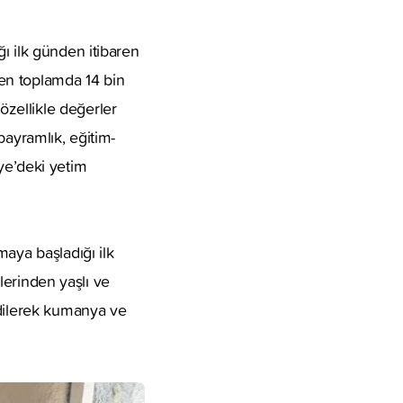
ı ilk günden itibaren
lden toplamda 14 bin
zellikle değerler
bayramlık, eğitim-
kiye’deki yetim
maya başladığı ilk
elerinden yaşlı ve
edilerek kumanya ve