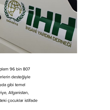
oplam 96 bin 807
lerin desteğiyle
gıda gibi temel
riye, Afganistan,
eki çocuklar istifade