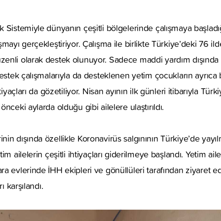
 Sistemiyle dünyanın çeşitli bölgelerinde çalışmaya başladığ
mayı gerçekleştiriyor. Çalışma ile birlikte Türkiye’deki 76 i
enli olarak destek olunuyor. Sadece maddi yardım dışında ö
destek çalışmalarıyla da desteklenen yetim çocukların ayrıca 
tiyaçları da gözetiliyor. Nisan ayının ilk günleri itibarıyla Tür
nceki aylarda olduğu gibi ailelere ulaştırıldı.
in dışında özellikle Koronavirüs salgınının Türkiye’de yayıl
im ailelerin çeşitli ihtiyaçları giderilmeye başlandı. Yetim ail
a evlerinde İHH ekipleri ve gönüllüleri tarafından ziyaret 
rı karşılandı.