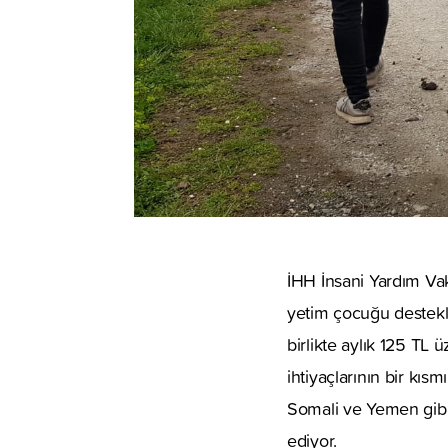
İHH İnsani Yardım Vak
yetim çocuğu destekl
birlikte aylık 125 TL
ihtiyaçlarının bir kıs
Somali ve Yemen gibi 
ediyor.