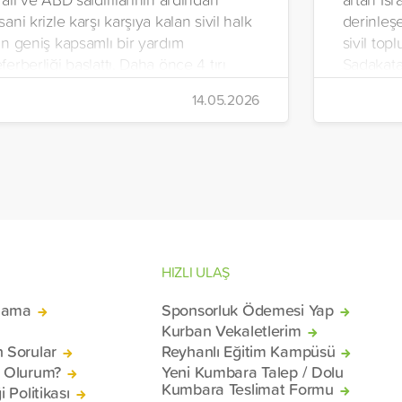
sani krizle karşı karşıya kalan sivil halk
derinleşe
in geniş kapsamlı bir yardım
sivil top
ferberliği başlattı. Daha önce 4 tırı
Sadakata
an’a gönderen vakıf, ilaç, gıda kolisi ve
İnsani Ya
14.05.2026
emel ihtiyaç malzemelerinden oluşan 7
Yeryüzü 
rı daha ülkeye uğurladı.
hazırlana
malzemel
konteyne
mağduru 
Beyrut Li
HIZLI ULAŞ
lama
Sponsorluk Ödemesi Yap
Kurban Vekaletlerim
n Sorular
Reyhanlı Eğitim Kampüsü
ü Olurum?
Yeni Kumbara Talep / Dolu
Kumbara Teslimat Formu
i Politikası