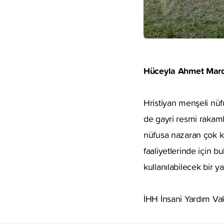
Hüceyla Ahmet Mardi
Hristiyan menşeli nü
de gayri resmi rakaml
nüfusa nazaran çok kü
faaliyetlerinde için 
kullanılabilecek bir 
İHH İnsani Yardım Vak