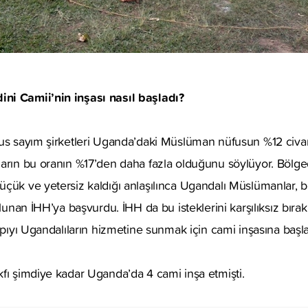
ni Camii’nin inşası nasıl başladı?
fus sayım şirketleri Uganda’daki Müslüman nüfusun %12 civar
arın bu oranın %17’den daha fazla olduğunu söylüyor. Bölge
çük ve yetersiz kaldığı anlaşılınca Ugandalı Müslümanlar, b
bulunan İHH’ya başvurdu. İHH da bu isteklerini karşılıksız bı
yapıyı Ugandalıların hizmetine sunmak için cami inşasına başl
fı şimdiye kadar Uganda’da 4 cami inşa etmişti.