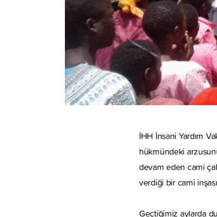
İHH İnsani Yardım Vak
hükmündeki arzusunu
devam eden cami çalı
verdiği bir cami inşas
Geçtiğimiz aylarda du