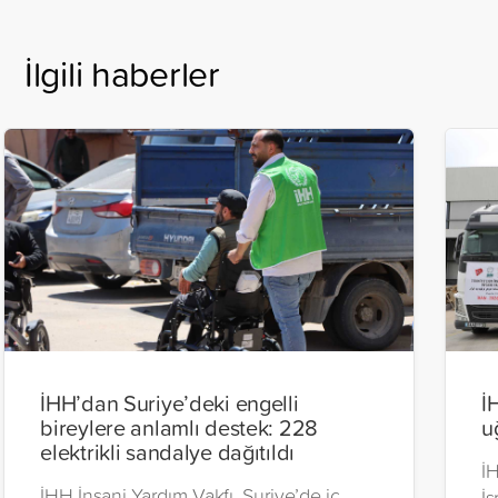
İlgili haberler
İHH’dan Suriye’deki engelli
İ
bireylere anlamlı destek: 228
u
elektrikli sandalye dağıtıldı
İH
İHH İnsani Yardım Vakfı, Suriye’de iç
İs