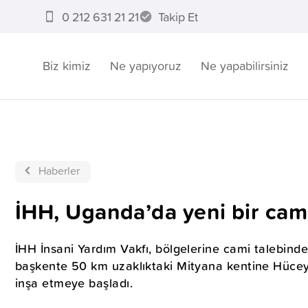
0 212 631 21 21
Takip Et
Biz kimiz
Ne yapıyoruz
Ne yapabilirsiniz
Haberler
İHH, Uganda’da yeni bir cami
İHH İnsani Yardım Vakfı, bölgelerine cami talebinde
başkente 50 km uzaklıktaki Mityana kentine Hüceyl
inşa etmeye başladı.