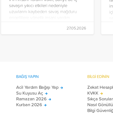
savaşın yıkıcı etkileri nedeniyle
in
uzuvlarını kaybeden savaş mağduru
iç
engellilere yönelik insani yardım
se
çalışmalarını aralıksız sürdürüyor. Vakıf,
İr
27.05.2026
yürütülen son projeyle Suriye’nin Şam,
t
Halep, Hama, Humus ve İdlib
tı
bölgelerinde zor şartlarda yaşayan
toplam 228 engelli bireye elektrikli
tekerlekli sandalye ulaştırdı.
BAĞIŞ YAPIN
BİLGİ EDİNİN
Acil Yardım Bağışı Yap
Zekat Hesap
Su Kuyusu Aç
KVKK
Ramazan 2026
Sıkça Sorula
Kurban 2026
Nasıl Gönüll
Bilgi Güvenliğ