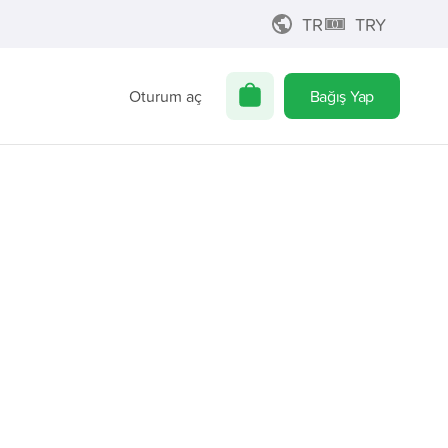
TR
TRY
Oturum aç
Bağış Yap