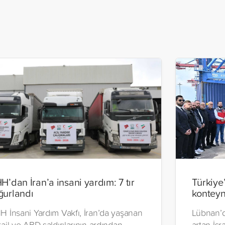
HH’dan İran’a insani yardım: 7 tır
Türkiye
ğurlandı
konteyn
H İnsani Yardım Vakfı, İran’da yaşanan
Lübnan’d
rail ve ABD saldırılarının ardından
artan İsra