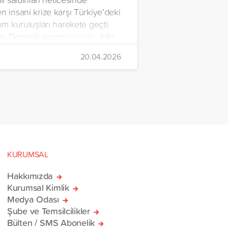
n insani krize karşı Türkiye’deki
lum kuruluşları harekete geçti.
şı Derneği organizesinde, İHH
rdım Vakfı, Yetim Vakfı ve
20.04.2026
Çocukları Derneği tarafından
n ve içerisinde acil ihtiyaç
erinin bulunduğu 38
rlik yardım gemisi, savaş
sivillere umut olmak üzere
manı’na ulaştı.
KURUMSAL
Hakkımızda
Kurumsal Kimlik
Medya Odası
Şube ve Temsilcilikler
Bülten / SMS Abonelik