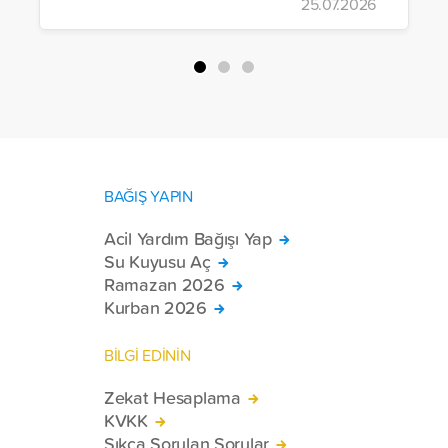
25.07.2026
Başbakanı Hacı Murad İbrahim, medya
mensuplarıyla bir araya geldi.
BAĞIŞ YAPIN
Acil Yardım Bağışı Yap
Su Kuyusu Aç
Ramazan 2026
Kurban 2026
BİLGİ EDİNİN
Zekat Hesaplama
KVKK
Sıkça Sorulan Sorular