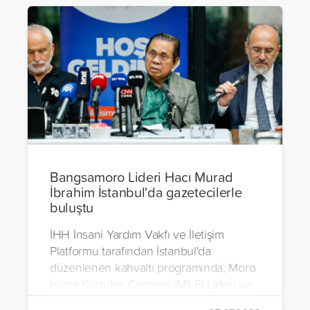
Bangsamoro Lideri Hacı Murad
İbrahim İstanbul'da gazetecilerle
buluştu
İHH İnsani Yardım Vakfı ve İletişim
Platformu tarafından İstanbul'da
düzenlenen kahvaltı programında, Moro
İslami Kurtuluş Cephesi (MILF) Lideri ve
Bangsamoro Özerk Bölgesi Kurucu