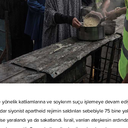
’ye yönelik katliamlarına ve soykırım suçu işlemeye devam ed
r siyonist apartheid rejimin saldırıları sebebiyle 75 bine ya
ise yaralandı ya da sakatlandı. İsrail, varılan ateşkesin ardı