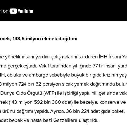
emek, 143,5 milyon ekmek dağıtımı
ye yönelik insani yardım çalışmalarını sürdüren İHH İnsani Y
şma gerçekleştirdi. Vakıf tarafından yıl içinde 77 tır insani y
 İHH, abluka ve ambargo sebebiyle büyük bir gıda krizinin ya
28 milyon 724 bin 52 porsiyon sıcak yemek dağıtımında bulun
nya Gıda Örgütü (WFP) ile işbirliği yaptı. Yıl içerisinde vakı
ek (143 milyon 592 bin 360 adet) ile bezelye, konserve ve 
a ürünü dağıtımı yapıldı. Ayrıca, 36 bin 224 adet gıda paketi
 adet bebek ve hasta bezi Gazzelilere ulaştırıldı.