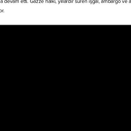
na devam etti. Gazze halkı, yıllardır süren işgal, ambargo ve
or.