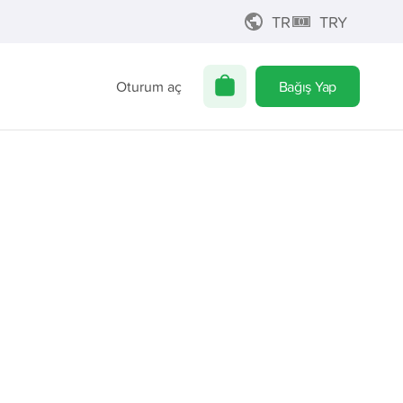
TR
TRY
Oturum aç
Bağış Yap