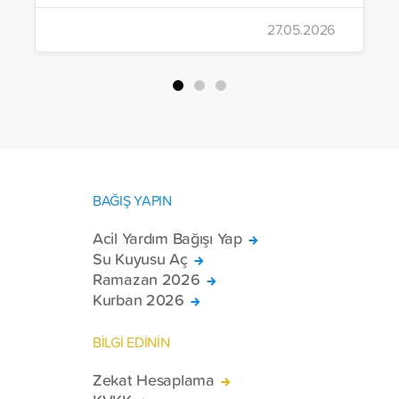
çalışmalarını aralıksız sürdürüyor. Vakıf,
27.05.2026
yürütülen son projeyle Suriye’nin Şam,
Halep, Hama, Humus ve İdlib
bölgelerinde zor şartlarda yaşayan
toplam 228 engelli bireye elektrikli
tekerlekli sandalye ulaştırdı.
BAĞIŞ YAPIN
Acil Yardım Bağışı Yap
Su Kuyusu Aç
Ramazan 2026
Kurban 2026
BİLGİ EDİNİN
Zekat Hesaplama