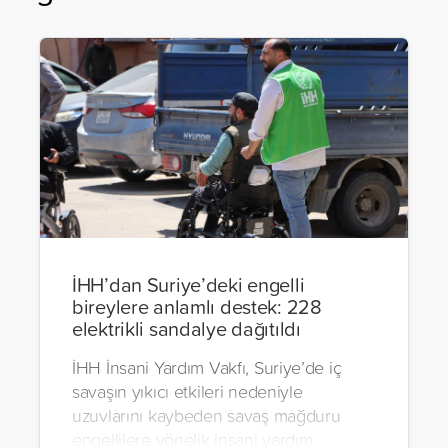
İHH’dan Suriye’deki engelli
bireylere anlamlı destek: 228
elektrikli sandalye dağıtıldı
İHH İnsani Yardım Vakfı, Suriye’de iç
savaşın yıkıcı etkileri nedeniyle
uzuvlarını kaybeden savaş mağduru
engellilere yönelik insani yardım