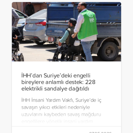
İHH’dan Suriye’deki engelli
bireylere anlamlı destek: 228
elektrikli sandalye dağıtıldı
İHH İnsani Yardım Vakfı, Suriye’de iç
savaşın yıkıcı etkileri nedeniyle
uzuvlarını kaybeden savaş mağduru
engellilere yönelik insani yardım
çalışmalarını aralıksız sürdürüyor. Vakıf,