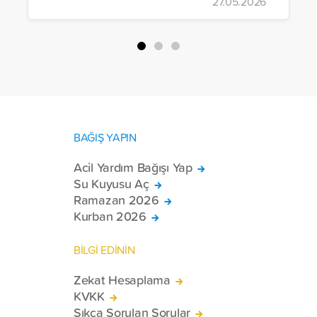
27.05.2026
yürütülen son projeyle Suriye’nin Şam,
Halep, Hama, Humus ve İdlib
bölgelerinde zor şartlarda yaşayan
toplam 228 engelli bireye elektrikli
tekerlekli sandalye ulaştırdı.
BAĞIŞ YAPIN
Acil Yardım Bağışı Yap
Su Kuyusu Aç
Ramazan 2026
Kurban 2026
BİLGİ EDİNİN
Zekat Hesaplama
KVKK
Sıkça Sorulan Sorular