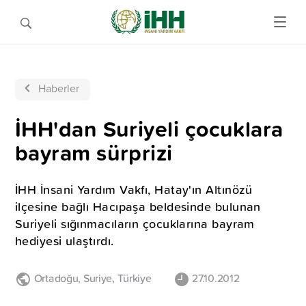
Haberler
İHH'dan Suriyeli çocuklara
bayram sürprizi
İHH İnsani Yardım Vakfı, Hatay'ın Altınözü
ilçesine bağlı Hacıpaşa beldesinde bulunan
Suriyeli sığınmacıların çocuklarına bayram
hediyesi ulaştırdı.
Ortadoğu
,
Suriye
,
Türkiye
27.10.2012