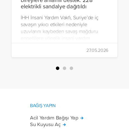
elektrikli sandalye dağıtıldı
İHH İnsani Yardım Vakfı, Suriye’de iç
savaşın yıkıcı etkileri nedeniyle
uzuvlarını kaybeden savaş mağduru
engellilere yönelik insani yardım
çalışmalarını aralıksız sürdürüyor. Vakıf,
27.05.2026
yürütülen son projeyle Suriye’nin Şam,
Halep, Hama, Humus ve İdlib
bölgelerinde zor şartlarda yaşayan
toplam 228 engelli bireye elektrikli
tekerlekli sandalye ulaştırdı.
BAĞIŞ YAPIN
Acil Yardım Bağışı Yap
Su Kuyusu Aç