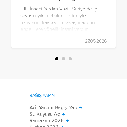
İHH İnsani Yardım Vakfı, Suriye’de iç
savaşın yıkıcı etkileri nedeniyle
uzuvlarını kaybeden savaş mağduru
engellilere yönelik insani yardım
çalışmalarını aralıksız sürdürüyor. Vakıf,
27.05.2026
yürütülen son projeyle Suriye’nin Şam,
Halep, Hama, Humus ve İdlib
bölgelerinde zor şartlarda yaşayan
toplam 228 engelli bireye elektrikli
tekerlekli sandalye ulaştırdı.
BAĞIŞ YAPIN
Acil Yardım Bağışı Yap
Su Kuyusu Aç
Ramazan 2026
Kurban 2026