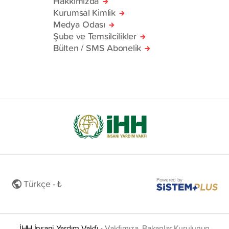
Hakkımızda
Kurumsal Kimlik
Medya Odası
Şube ve Temsilcilikler
Bülten / SMS Abonelik
Powered by
Türkçe - ₺
İHH İnsani Yardım Vakfı
•
Vakfımıza, Bakanlar Kurulunun