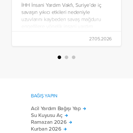
İHH İnsani Yardım Vakfı, Suriye’de iç
savaşın yıkıcı etkileri nedeniyle
uzuvlarını kaybeden savaş mağduru
engellilere yönelik insani yardım
çalışmalarını aralıksız sürdürüyor. Vakıf,
27.05.2026
yürütülen son projeyle Suriye’nin Şam,
Halep, Hama, Humus ve İdlib
bölgelerinde zor şartlarda yaşayan
toplam 228 engelli bireye elektrikli
tekerlekli sandalye ulaştırdı.
BAĞIŞ YAPIN
Acil Yardım Bağışı Yap
Su Kuyusu Aç
Ramazan 2026
Kurban 2026