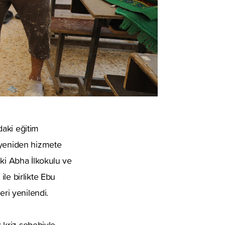
daki eğitim
u yeniden hizmete
aki Abha İlkokulu ve
le birlikte Ebu
eri yenilendi.
k kriz sebebiyle