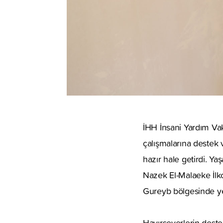
İHH İnsani Yardım Vakf
çalışmalarına destek 
hazır hale getirdi. Y
Nazek El-Malaeke İlko
Gureyb bölgesinde yer 
Hayırseverlerin destek