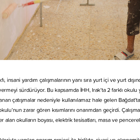
ı, insani yardım çalışmalarının yanı sıra yurt içi ve yurt dışın
vermeyi sürdürüyor. Bu kapsamda İHH, Irak’ta 2 farklı okul
aşanan çatışmalar nedeniyle kullanılamaz hale gelen Bağdat’t
kulu’nun zarar gören kısımlarını onarımdan geçirdi. Çalışma i
alan okulların boyası, elektrik tesisatları, masa ve pencerel
leriyle yapılan onarım projesi ile birlikte, siyasi ve ekonomi