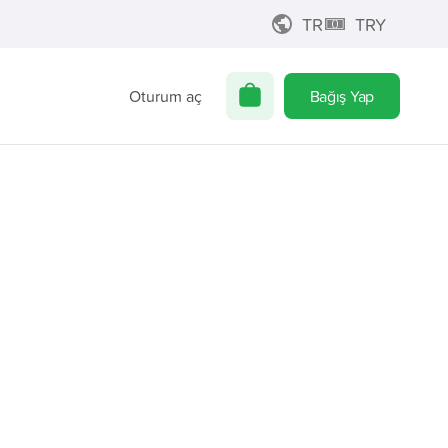
TR
TRY
Oturum aç
Bağış Yap