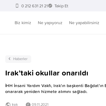
0 212 631 21 21
Takip Et
Biz kimiz
Ne yapıyoruz
Ne yapabilirsiniz
Haberler
Irak’taki okullar onarıldı
İHH İnsani Yardım Vakfı, Irak’ın başkenti Bağdat’ın 
onararak yeniden hizmete alımını sağladı.
Irak
09.11.2021