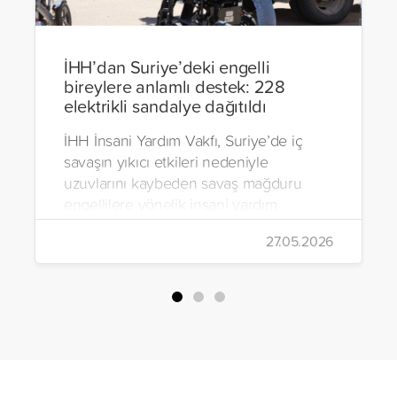
İHH’dan Suriye’deki engelli
bireylere anlamlı destek: 228
elektrikli sandalye dağıtıldı
İHH İnsani Yardım Vakfı, Suriye’de iç
savaşın yıkıcı etkileri nedeniyle
uzuvlarını kaybeden savaş mağduru
engellilere yönelik insani yardım
çalışmalarını aralıksız sürdürüyor. Vakıf,
27.05.2026
yürütülen son projeyle Suriye’nin Şam,
Halep, Hama, Humus ve İdlib
bölgelerinde zor şartlarda yaşayan
toplam 228 engelli bireye elektrikli
tekerlekli sandalye ulaştırdı.