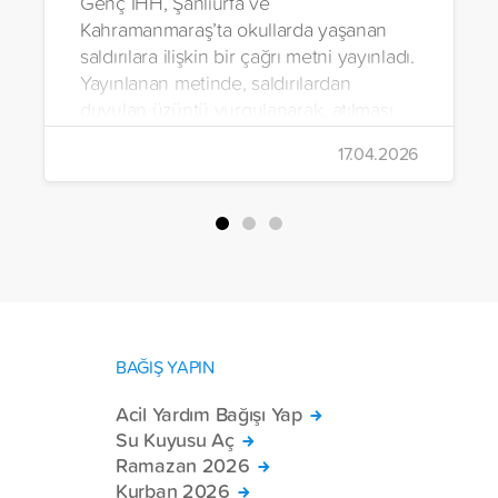
Genç İHH, Şanlıurfa ve
Kahramanmaraş’ta okullarda yaşanan
saldırılara ilişkin bir çağrı metni yayınladı.
Yayınlanan metinde, saldırılardan
duyulan üzüntü vurgulanarak, atılması
gereken adımlara ilişkin öneriler
17.04.2026
paylaşıldı.
BAĞIŞ YAPIN
Acil Yardım Bağışı Yap
Su Kuyusu Aç
Ramazan 2026
Kurban 2026