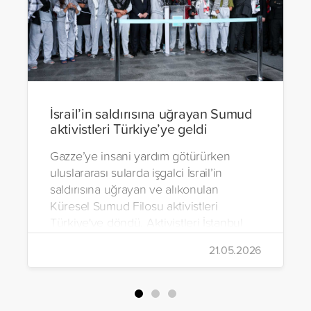
İsrail’in saldırısına uğrayan Sumud
aktivistleri Türkiye’ye geldi
Gazze’ye insani yardım götürürken
uluslararası sularda işgalci İsrail’in
saldırısına uğrayan ve alıkonulan
Küresel Sumud Filosu aktivistleri
Türkiye'ye döndü. Aktivistleri İstanbul
Havalimanı’nda binlerce kişi karşıladı.
21.05.2026