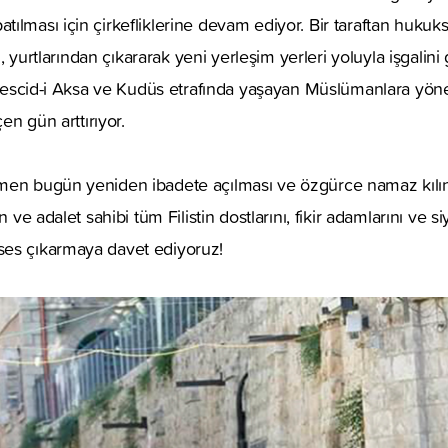
ılması için çirkefliklerine devam ediyor. Bir taraftan hukuks
en, yurtlarından çıkararak yeni yerleşim yerleri yoluyla işgalin
 Mescid-i Aksa ve Kudüs etrafında yaşayan Müslümanlara yöneli
çen gün arttırıyor.
men bugün yeniden ibadete açılması ve özgürce namaz kılın
n ve adalet sahibi tüm Filistin dostlarını, fikir adamlarını ve siy
es çıkarmaya davet ediyoruz!