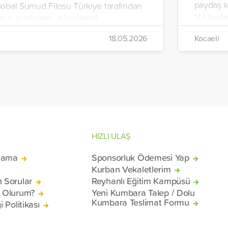
paydaş k
lobal Sumud Filosu Türkiye tarafından
V. Ulusla
asın açıklaması düzenlendi.
Medeniy
18.05.2026
Kocaeli
2026 tari
gerçekleş
temasıyl
dünyanın
Müslüman 
psikoloji
bir şekild
HIZLI ULAŞ
lama
Sponsorluk Ödemesi Yap
Kurban Vekaletlerim
n Sorular
Reyhanlı Eğitim Kampüsü
ü Olurum?
Yeni Kumbara Talep / Dolu
Kumbara Teslimat Formu
i Politikası