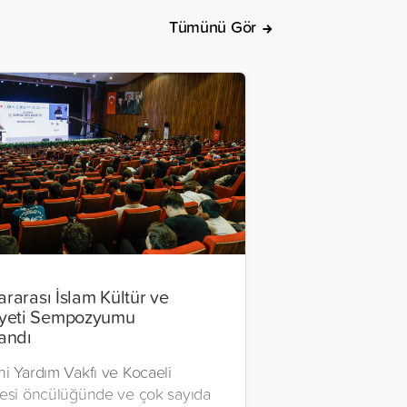
Tümünü Gör
ararası İslam Kültür ve
yeti Sempozyumu
andı
ni Yardım Vakfı ve Kocaeli
tesi öncülüğünde ve çok sayıda