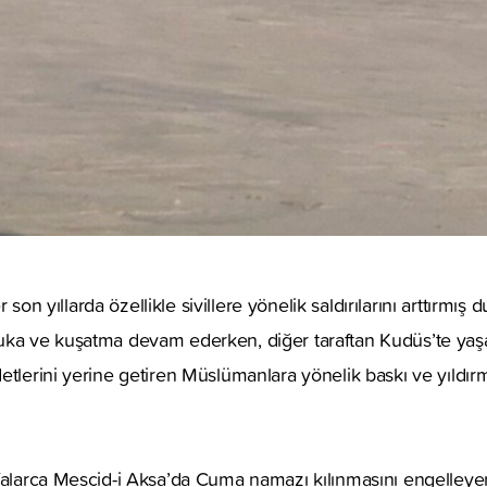
er son yıllarda özellikle sivillere yönelik saldırılarını arttırmış
ka ve kuşatma devam ederken, diğer taraftan Kudüs’te yaşaya
tlerini yerine getiren Müslümanlara yönelik baskı ve yıldırma
falarca Mescid-i Aksa’da Cuma namazı kılınmasını engelleyen 