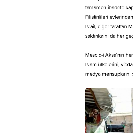
tamamen ibadete kapat
Filistinlileri evlerind
İsrail, diğer taraftan
saldırılarını da her ge
Mescid-i Aksa’nın he
İslam ülkelerini, vicda
medya mensuplarını s