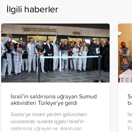
İlgili haberler
İsrail’in saldırısına uğrayan Sumud
S
aktivistleri Türkiye’ye geldi
b
Gazze’ye insani yardım götürürken
İs
uluslararası sularda işgalci İsrail’in
m
saldırısına uğrayan ve alıkonulan
Fi