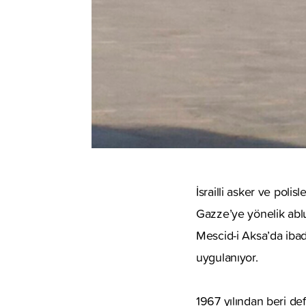
İsrailli asker ve polisl
Gazze’ye yönelik ablu
Mescid-i Aksa’da ibade
uygulanıyor.
1967 yılından beri de