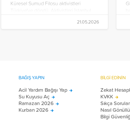
Küresel Sumud Filosu aktivistleri
G
Türkiye'ye döndü. Aktivistleri İstanbul
b
Havalimanı’nda binlerce kişi karşıladı.
21.05.2026
BAĞIŞ YAPIN
BİLGİ EDİNİN
Acil Yardım Bağışı Yap
Zekat Hesap
Su Kuyusu Aç
KVKK
Ramazan 2026
Sıkça Sorula
Kurban 2026
Nasıl Gönüll
Bilgi Güvenliğ