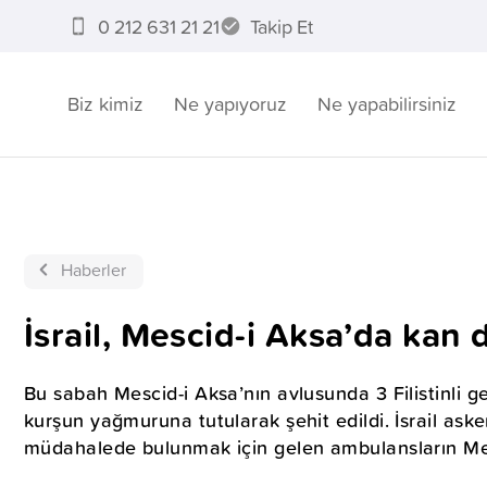
0 212 631 21 21
Takip Et
Biz kimiz
Ne yapıyoruz
Ne yapabilirsiniz
Haberler
İsrail, Mescid-i Aksa’da kan
Bu sabah Mescid-i Aksa’nın avlusunda 3 Filistinli gen
kurşun yağmuruna tutularak şehit edildi. İsrail askerle
müdahalede bulunmak için gelen ambulansların Mesc