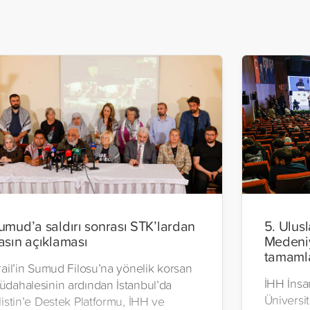
umud’a saldırı sonrası STK’lardan
5. Ulusl
asın açıklaması
Medeni
tamaml
rail’in Sumud Filosu’na yönelik korsan
İHH İnsa
üdahalesinin ardından İstanbul’da
Üniversi
listin’e Destek Platformu, İHH ve