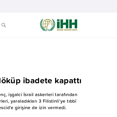
 döküp ibadete kapattı
ç, işgalci İsrail askerleri tarafından
ri, yaraladıkları 3 Filistinli’ye tıbbî
id’e girişine de izin vermedi.