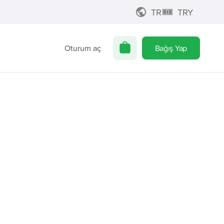
TR
TRY
Oturum aç
Bağış Yap