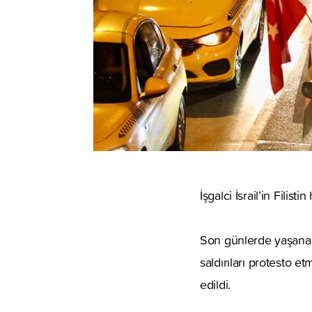
İşgalci İsrail’in Filis
Son günlerde yaşanan 
saldırıları protesto e
edildi.