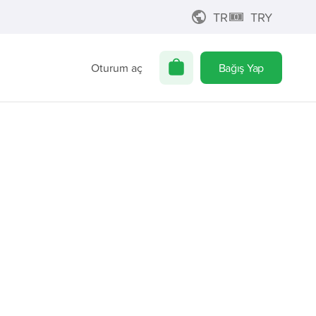
TR
TRY
Oturum aç
Bağış Yap