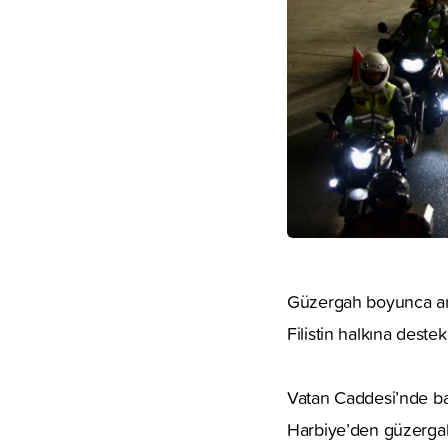
Güzergah boyunca araçl
Filistin halkına destek 
Vatan Caddesi’nde baş
Harbiye’den güzergah