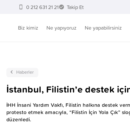
0 212 631 21 21
Takip Et
Biz kimiz
Ne yapıyoruz
Ne yapabilirsiniz
Haberler
İstanbul, Filistin’e destek iç
İHH İnsani Yardım Vakfı, Filistin halkına destek verm
protesto etmek amacıyla, “Filistin İçin Yola Çık” s
düzenledi.