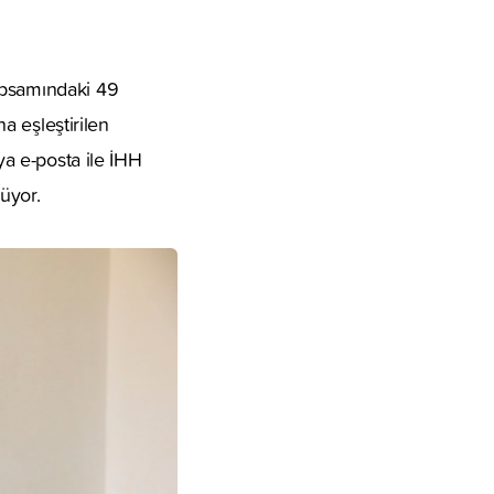
apsamındaki 49
na eşleştirilen
ya e-posta ile İHH
lüyor.