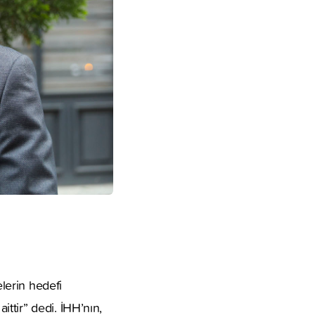
elerin hedefi
ttir” dedi. İHH’nın,