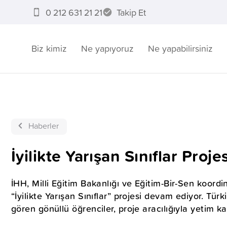
0 212 631 21 21
Takip Et
Biz kimiz
Ne yapıyoruz
Ne yapabilirsiniz
Haberler
İyilikte Yarışan Sınıflar Proje
İHH, Milli Eğitim Bakanlığı ve Eğitim-Bir-Sen koor
“İyilikte Yarışan Sınıflar” projesi devam ediyor. Tür
gören gönüllü öğrenciler, proje aracılığıyla yetim k