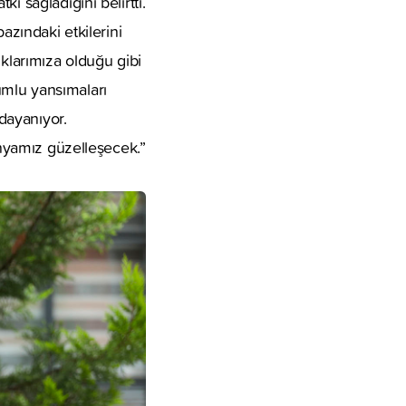
ı sağladığını belirtti.
azındaki etkilerini
uklarımıza olduğu gibi
umlu yansımaları
dayanıyor.
ünyamız güzelleşecek.”