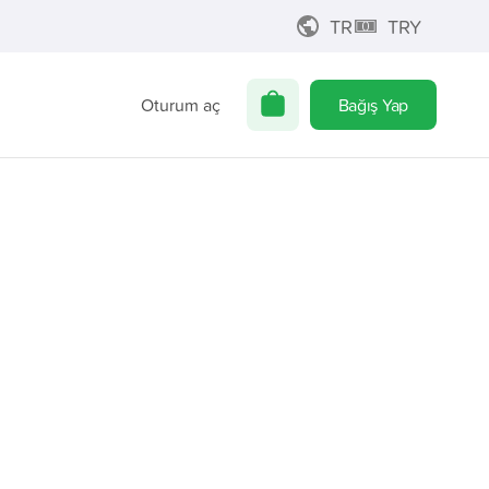
TR
TRY
Oturum aç
Bağış Yap