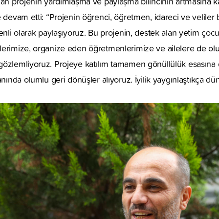
an projenin yardımlaşma ve paylaşma bilincinin artmasına katk
 devam etti: “Projenin öğrenci, öğretmen, idareci ve veliler b
zenli olarak paylaşıyoruz. Bu projenin, destek alan yetim çoc
lerimize, organize eden öğretmenlerimize ve ailelere de ol
gözlemliyoruz. Projeye katılım tamamen gönüllülük esasına 
yanında olumlu geri dönüşler alıyoruz. İyilik yaygınlaştıkça d