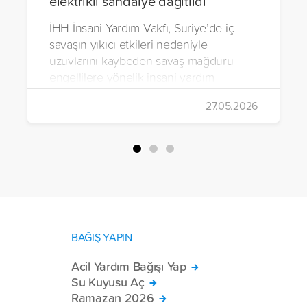
elektrikli sandalye dağıtıldı
İHH İnsani Yardım Vakfı, Suriye’de iç
savaşın yıkıcı etkileri nedeniyle
uzuvlarını kaybeden savaş mağduru
engellilere yönelik insani yardım
çalışmalarını aralıksız sürdürüyor. Vakıf,
27.05.2026
yürütülen son projeyle Suriye’nin Şam,
Halep, Hama, Humus ve İdlib
bölgelerinde zor şartlarda yaşayan
toplam 228 engelli bireye elektrikli
tekerlekli sandalye ulaştırdı.
BAĞIŞ YAPIN
Acil Yardım Bağışı Yap
Su Kuyusu Aç
Ramazan 2026