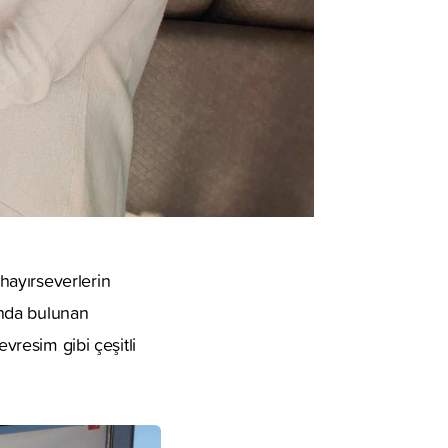
hayırseverlerin
ında bulunan
vresim gibi çeşitli