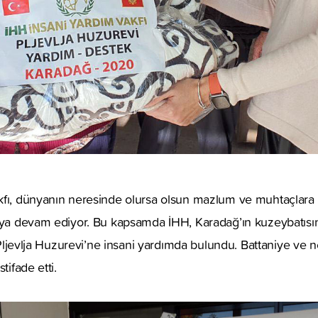
kfı, dünyanın neresinde olursa olsun mazlum ve muhtaçlara 
maya devam ediyor. Bu kapsamda İHH, Karadağ’ın kuzeybatıs
) Pljevlja Huzurevi’ne insani yardımda bulundu. Battaniye ve ne
tifade etti.