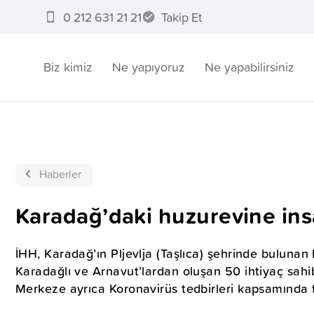
0 212 631 21 21
Takip Et
Biz kimiz
Ne yapıyoruz
Ne yapabilirsiniz
Haberler
Karadağ’daki huzurevine ins
İHH, Karadağ’ın Pljevlja (Taşlıca) şehrinde bulunan 
Karadağlı ve Arnavut’lardan oluşan 50 ihtiyaç sahibin
Merkeze ayrıca Koronavirüs tedbirleri kapsamında t