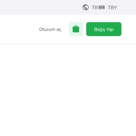
TR
TRY
Oturum aç
Bağış Yap