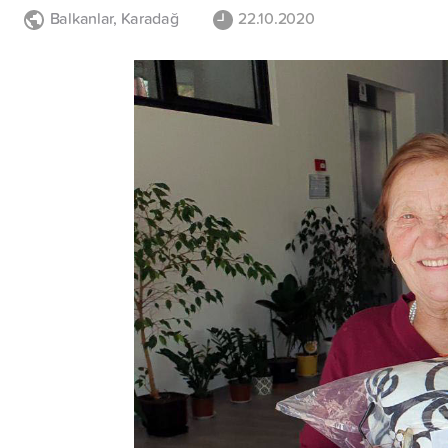
Balkanlar
,
Karadağ
22.10.2020