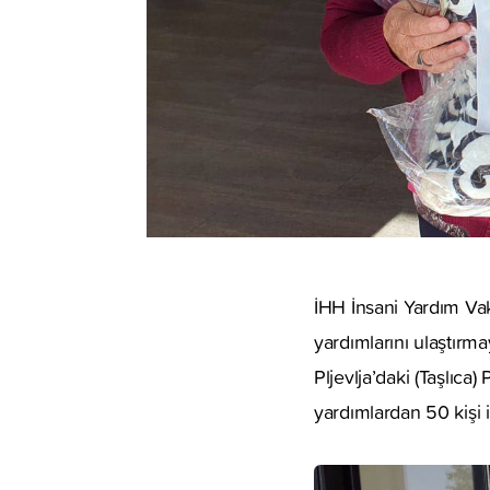
İHH İnsani Yardım Va
yardımlarını ulaştır
Pljevlja’daki (Taşlıca
yardımlardan 50 kişi is