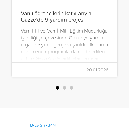
Vanlı öğrencilerin katkılarıyla
Gazze’de 9 yardım projesi
Van İHH ve Van İl Milli Eğitim Müdürlüğü
iş birliği çerçevesinde Gazze’ye yardım
organizasyonu gerçekleştirildi. Okullarda
düzenlenen programlardan elde edilen
gelirle Gazze’de 9 farklı alanda insani
yardım çalışmalarında bulunuldu.
20.01.2026
BAĞIŞ YAPIN