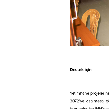
Destek için
Yetimhane projelerin
3072’ye kısa mesaj g
isteyenler ise İHH’nı