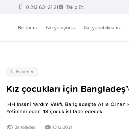
0 212 631 21 21
Takip Et
Biz kimiz
Ne yapıyoruz
Ne yapabilirsiniz
Haberler
Kız çocukları için Bangladeş
İHH İnsani Yardım Vakfı, Bangladeş’te Atila Orhan 
Yetimhaneden 48 çocuk istifade edecek.
Bangladeş
13.12.2021