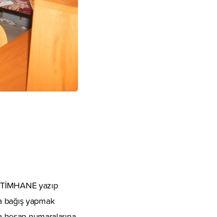
 YETİMHANE yazıp
da bağış yapmak
nka hesap numaralarına