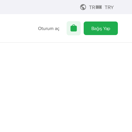
TR
TRY
Oturum aç
Bağış Yap