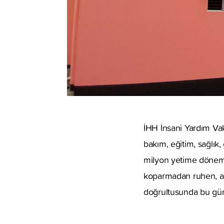
İHH İnsani Yardım Vak
bakım, eğitim, sağlık,
milyon yetime dönemse
koparmadan ruhen, akl
doğrultusunda bu gün