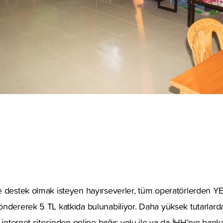
e destek olmak isteyen hayırseverler, tüm operatörlerden
öndererek 5 TL katkıda bulunabiliyor. Daha yüksek tutarlar
n internet sitesinden online bağış yolu ile ya da İHH’nın ba