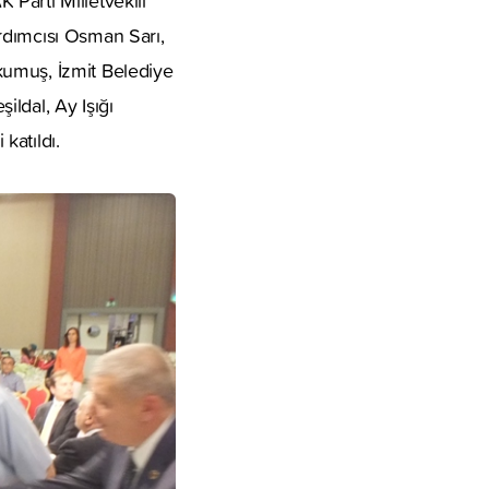
Parti Milletvekili
rdımcısı Osman Sarı,
kumuş, İzmit Belediye
ldal, Ay Işığı
katıldı.