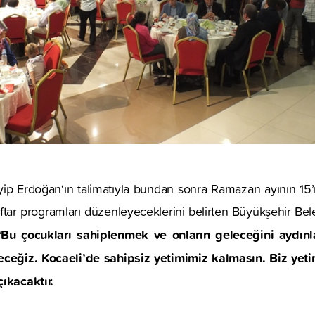
p Erdoğan‘ın talimatıyla bundan sonra Ramazan ayının 15
iftar programları düzenleyeceklerini belirten Büyükşehir Be
Bu çocukları sahiplenmek ve onların geleceğini aydınl
ğiz. Kocaeli’de sahipsiz yetimimiz kalmasın. Biz yeti
ıkacaktır.