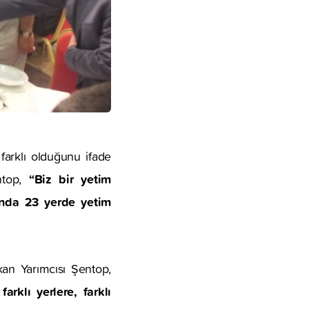
arklı olduğunu ifade
“Biz bir yetim
ntop,
anda 23 yerde yetim
kan Yarımcısı Şentop,
rklı yerlere, farklı