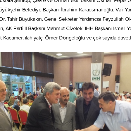
 Mustafa Şentop, Çevre ve Orman eski bakanı Osman Pepe, AK 
 Büyükşehir Belediye Başkanı İbrahim Karaosmanoğlu, Vali Ya
Dr. Tahir Büyükakın, Genel Sekreter Yardımcısı Feyzullah O
 AK Parti İl Başkanı Mahmut Civelek, İHH Başkanı İsmail Yeşi
 Kacamer, ilahiyatçı Ömer Döngeloğlu ve çok sayıda davetli 