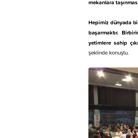
mekanlara taşınması
Hepimiz dünyada bir
başarmaktır. Birbi
yetimlere sahip çı
şeklinde konuştu.