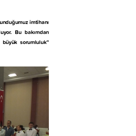
ulunduğumuz imtihanı
oluyor. Bu bakımdan
n büyük sorumluluk”