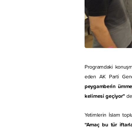
Programdaki konuşma
eden AK Parti Genel
peygamberin ümmeti
kelimesi geçiyor”
de
Yetimlerin İslam top
“Amaç bu tür iftarl