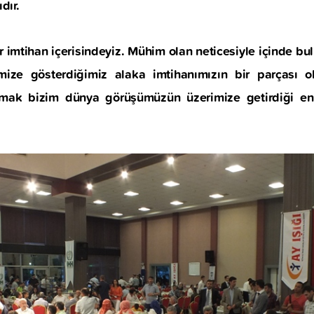
dır.
 imtihan içerisindeyiz. Mühim olan neticesiyle içinde b
rimize gösterdiğimiz alaka imtihanımızın bir parçası 
kmak bizim dünya görüşümüzün üzerimize getirdiği e