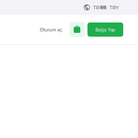
TR
TRY
Oturum aç
Bağış Yap