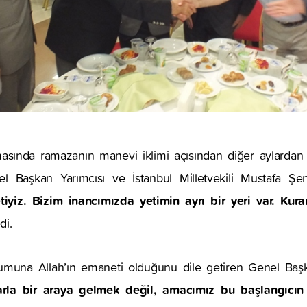
sında ramazanın manevi iklimi açısından diğer aylardan f
 Başkan Yarımcısı ve İstanbul Milletvekili Mustafa Şe
yiz. Bizim inancımızda yetimin ayrı bir yeri var. Kur
di.
lumuna Allah’ın emaneti olduğunu dile getiren Genel Baş
arla bir araya gelmek değil, amacımız bu başlangıcın fa