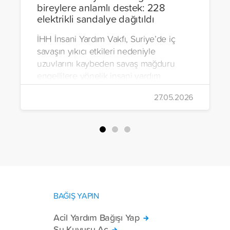
bireylere anlamlı destek: 228
elektrikli sandalye dağıtıldı
İHH İnsani Yardım Vakfı, Suriye’de iç
savaşın yıkıcı etkileri nedeniyle
uzuvlarını kaybeden savaş mağduru
engellilere yönelik insani yardım
çalışmalarını aralıksız sürdürüyor. Vakıf,
27.05.2026
yürütülen son projeyle Suriye’nin Şam,
Halep, Hama, Humus ve İdlib
bölgelerinde zor şartlarda yaşayan
toplam 228 engelli bireye elektrikli
tekerlekli sandalye ulaştırdı.
BAĞIŞ YAPIN
Acil Yardım Bağışı Yap
Su Kuyusu Aç