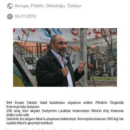
Avrupa
,
Filistin
,
Ortadoğu
,
Türkiye
04.01.2010
İHH İnsani Yardım Vakfı tarafından organize edilen Filistin'e Özgürlük
Konvoyu'nda bulunan
200 araç dün akşam Suriye'nin Lazikiye limanından Mısır'ın Ariş limanına
doğru yola çıktı.
Geminin bu akşam Mısır'a ulaşması bekleniyor. Konvoyda bulunan 380 kişi ise
uçakla Mısır'a geçmeyi bekliyor.