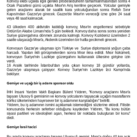
Konvoy ekibi uçakla ilgili gerekli prodesedürlerin tamamlanmasından sonra 4
Ocak Pazartesi günü uçakla Mısır'ın Ariş kentine geçecek. Yolcular gemiyle
gelen araçlarını alarak bir saatlik kara yolculuğundan sonra Refah Sınır
Kapısı'ndan Gazze'ye girecek. Gazze'de Mısır'ın vereceği izne göre 24 saat
veya 48 saat kalınacak.
43 ülkeden 400 aktivistin katıldığı konvoy, Mısır'ın engellemesi sebebiyle
Ürdün'ün Akabe Limanı'nda 5 gün bekledi. Konvoy daha sonra sonra yeniden
Suriye güzergahına dönmek zorunda kalmıştı. Konvoy Kızıldeniz üzerinden 2
saatte ulaşacağı Mısır'a, Akdenik üzerinden bir hafta gecikmeli girecek.
Konvoyun Gazze'ye ulaşması için Türkiye ve Suriye diplomasisi yoğun çaba
harcadı. Yapılan ikili görüşmelerden sonra Mısır ikna edildi. Mısır hükümeti,
konvoyun Suriye'nin Lazikiye güzergahını kullanarak ülkesine girişine izin
verdi.
16 Aralık tarihinde İstanbul'dan yola çıkan konvoy 18 gündür yollarda,
Gazze'ye ulaşmaya çalışıyor. Konvoy Suriye'nin Lazikiye İzci Kampı'nda
bekliyor.
Gemiye ve uçağı bir iş adamı sponsor oldu
İHH İnsani Yardım Vakfı Başkanı Bülent Yıldırım, "Konvoy araçlarını Mısır'a
taşıyan Ulusoy 6 gemisinin ve konvoy yolcularını taşıyacak uçağın masraflarını
körfez ülkelerinden hayırsever bir iş adamının karşıladığını" belirtti.
Yıldırım, bu iş adamının ismini açıklamak istemediğini sözlerine ekledi. Filistin
konusunda herkesin seferber olduğunu kaydeden Yıldırım, "Bu konu bütün
siyasi partileri ve ideolojileri aşan, herkesi bir noktada buluşturan bir konu"
dedi.
Gemiye İsrail tacizi
Bu arada konvoy araçlarını taşıyan Ulusoy 6 gemisi, Mısır'a doğru 40 km açık