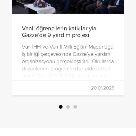
Vanlı öğrencilerin katkılarıyla
Gazze’de 9 yardım projesi
Van İHH ve Van İl Milli Eğitim Müdürlüğü
iş birliği çerçevesinde Gazze’ye yardım
organizasyonu gerçekleştirildi. Okullarda
düzenlenen programlardan elde edilen
gelirle Gazze’de 9 farklı alanda insani
yardım çalışmalarında bulunuldu.
20.01.2026