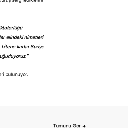
ktatörlüğü
r elindeki nimetleri
ı bitene kadar Suriye
uğurluyoruz.”
eri bulunuyor.
Tümünü Gör