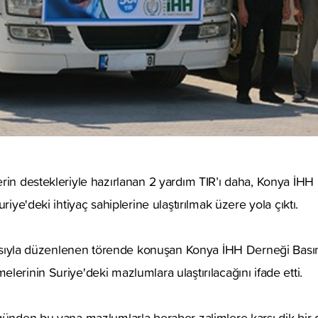
rin destekleriyle hazırlanan 2 yardım TIR’ı daha, Konya İHH
uriye'deki ihtiyaç sahiplerine ulaştırılmak üzere yola çıktı.
layısıyla düzenlenen törende konuşan Konya İHH Derneği Bası
lerinin Suriye'deki mazlumlara ulaştırılacağını ifade etti.
günden bu yana mazlumlarla beraber zalimlere karşı dik bir d