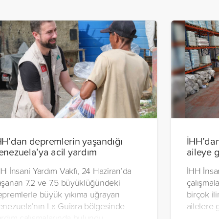
HH’dan depremlerin yaşandığı
İHH’dan
enezuela’ya acil yardım
aileye 
H İnsani Yardım Vakfı, 24 Haziran’da
İHH İnsan
aşanan 7.2 ve 7.5 büyüklüğündeki
çalışmal
epremlerle büyük yıkıma uğrayan
birçok il
enezuela’nın La Guiara bölgesinde
ailelere 
ardım çalışmalarında bulundu.