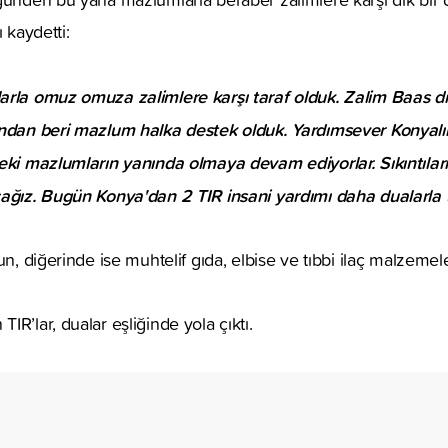
 kaydetti:
arla omuz omuza zalimlere karşı taraf olduk. Zalim Baas di
ından beri mazlum halka destek olduk. Yardımsever Konyalıla
eki mazlumların yanında olmaya devam ediyorlar. Sıkıntılar
cağız. Bugün Konya'dan 2 TIR insani yardımı daha dualarla 
un, diğerinde ise muhtelif gıda, elbise ve tıbbi ilaç malzemel
R’lar, dualar eşliğinde yola çıktı.