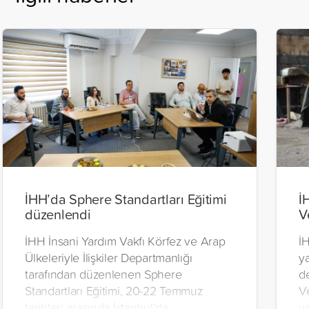
İHH’da Sphere Standartları Eğitimi
İ
düzenlendi
V
İHH İnsani Yardım Vakfı Körfez ve Arap
İH
Ülkeleriyle İlişkiler Departmanlığı
y
tarafından düzenlenen Sphere
d
Standartları Eğitimi, 20-22 Temmuz
V
tarihleri arasında İstanbul’da
y