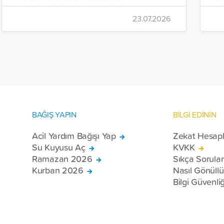
gerçekleştirildi.
Ç
23.07.2026
iç
da
BAĞIŞ YAPIN
BİLGİ EDİNİN
Acil Yardım Bağışı Yap
Zekat Hesap
Su Kuyusu Aç
KVKK
Ramazan 2026
Sıkça Sorula
Kurban 2026
Nasıl Gönüll
Bilgi Güvenliğ