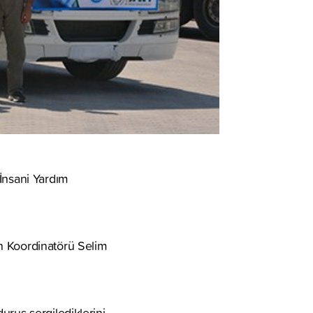
 İnsani Yardım
n Koordinatörü Selim
uruş sergilediklerini