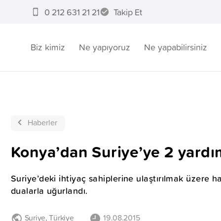
0 212 631 21 21
Takip Et
Biz kimiz
Ne yapıyoruz
Ne yapabilirsiniz
Haberler
Konya’dan Suriye’ye 2 yardı
Suriye’deki ihtiyaç sahiplerine ulaştırılmak üzere 
dualarla uğurlandı.
Suriye
,
Türkiye
19.08.2015