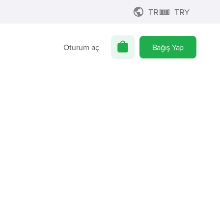
TR
TRY
Oturum aç
Bağış Yap