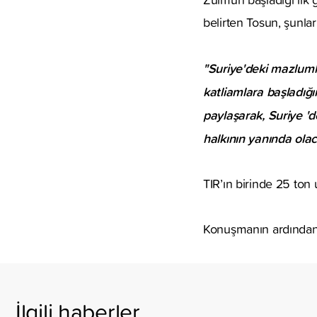
belirten Tosun, şunları
"Suriye'deki mazluml
katliamlara başladığ
paylaşarak, Suriye 'd
halkının yanında ola
TIR’ın birinde 25 ton 
Konuşmanın ardından TI
İlgili haberler