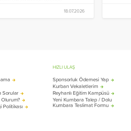
alışmalar kapsamında, sıcak yemek,
18.07.2026
me suyu, gıda kolisi ve hijyen paketi
ğıtımları yapıldı.
HIZLI ULAŞ
lama
Sponsorluk Ödemesi Yap
Kurban Vekaletlerim
n Sorular
Reyhanlı Eğitim Kampüsü
ü Olurum?
Yeni Kumbara Talep / Dolu
Kumbara Teslimat Formu
i Politikası