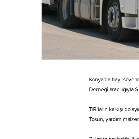
Konya'da hayırseverle
Derneği aracılığıyla S
TIR’ların kalkışı do
Tosun, yardım malzeme
Zulmün başladığı ilk 