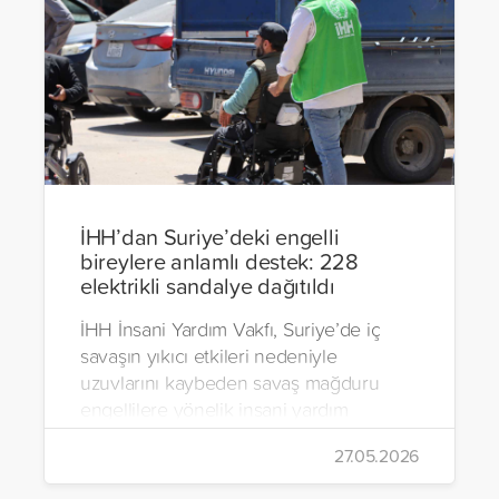
İHH’dan Suriye’deki engelli
bireylere anlamlı destek: 228
elektrikli sandalye dağıtıldı
İHH İnsani Yardım Vakfı, Suriye’de iç
savaşın yıkıcı etkileri nedeniyle
uzuvlarını kaybeden savaş mağduru
engellilere yönelik insani yardım
çalışmalarını aralıksız sürdürüyor. Vakıf,
27.05.2026
yürütülen son projeyle Suriye’nin Şam,
Halep, Hama, Humus ve İdlib