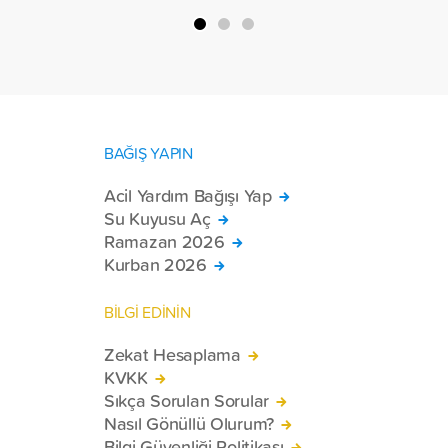
bölgelerinde zor şartlarda yaşayan
toplam 228 engelli bireye elektrikli
tekerlekli sandalye ulaştırdı.
BAĞIŞ YAPIN
Acil Yardım Bağışı Yap
Su Kuyusu Aç
Ramazan 2026
Kurban 2026
BİLGİ EDİNİN
Zekat Hesaplama
KVKK
Sıkça Sorulan Sorular
Nasıl Gönüllü Olurum?
Bilgi Güvenliği Politikası