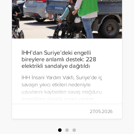
İHH’dan Suriye’deki engelli
bireylere anlamlı destek: 228
elektrikli sandalye dağıtıldı
İHH İnsani Yardım Vakfı, Suriye’de iç
savaşın yıkıcı etkileri nedeniyle
uzuvlarını kaybeden savaş mağduru
engellilere yönelik insani yardım
çalışmalarını aralıksız sürdürüyor. Vakıf,
27.05.2026
yürütülen son projeyle Suriye’nin Şam,
Halep, Hama, Humus ve İdlib
bölgelerinde zor şartlarda yaşayan