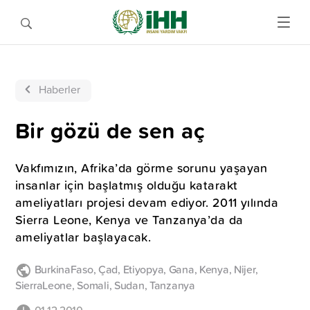
Haberler
Bir gözü de sen aç
Vakfımızın, Afrika’da görme sorunu yaşayan
insanlar için başlatmış olduğu katarakt
ameliyatları projesi devam ediyor. 2011 yılında
Sierra Leone, Kenya ve Tanzanya’da da
ameliyatlar başlayacak.
BurkinaFaso
,
Çad
,
Etiyopya
,
Gana
,
Kenya
,
Nijer
,
SierraLeone
,
Somali
,
Sudan
,
Tanzanya