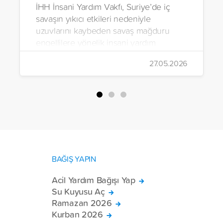
İHH İnsani Yardım Vakfı, Suriye’de iç
savaşın yıkıcı etkileri nedeniyle
uzuvlarını kaybeden savaş mağduru
engellilere yönelik insani yardım
çalışmalarını aralıksız sürdürüyor. Vakıf,
27.05.2026
yürütülen son projeyle Suriye’nin Şam,
Halep, Hama, Humus ve İdlib
bölgelerinde zor şartlarda yaşayan
toplam 228 engelli bireye elektrikli
tekerlekli sandalye ulaştırdı.
BAĞIŞ YAPIN
Acil Yardım Bağışı Yap
Su Kuyusu Aç
Ramazan 2026
Kurban 2026