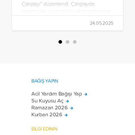
Çalıştayı” düzenlendi. Çalıştayda;
gazeteciler, siyasetçiler, akademisyenler
ve sivil toplum kuruluşu temsilcileri
24.05.2025
tarafından 3 farklı oturumda “Terörsüz
Türkiye” sürecine ilişkin görüş ve
öneriler paylaşıldı.
BAĞIŞ YAPIN
Acil Yardım Bağışı Yap
Su Kuyusu Aç
Ramazan 2026
Kurban 2026
BİLGİ EDİNİN