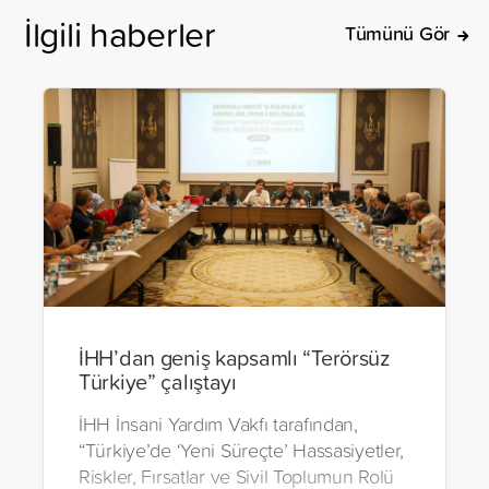
İlgili haberler
Tümünü Gör
İHH’dan geniş kapsamlı “Terörsüz
Türkiye” çalıştayı
İHH İnsani Yardım Vakfı tarafından,
“Türkiye’de ‘Yeni Süreçte’ Hassasiyetler,
Riskler, Fırsatlar ve Sivil Toplumun Rolü