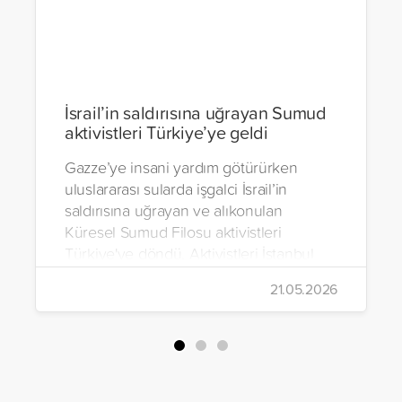
İsrail’in saldırısına uğrayan Sumud
aktivistleri Türkiye’ye geldi
Gazze’ye insani yardım götürürken
uluslararası sularda işgalci İsrail’in
saldırısına uğrayan ve alıkonulan
Küresel Sumud Filosu aktivistleri
Türkiye'ye döndü. Aktivistleri İstanbul
Havalimanı’nda binlerce kişi karşıladı.
21.05.2026