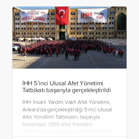
İHH 5’inci Ulusal Afet Yönetimi
Tatbikatı başarıyla gerçekleştirildi
İHH İnsani Yardım Vakfı Afet Yönetimi,
Ankara’da gerçekleştirdiği 5’inci Ulusal
Afet Yönetimi Tatbikatını başarıyla
tamamladı. 1350 Afet Yönetimi
gönüllüsünün destek verdiği tatbikatta
kentsel, suda ve doğada arama kurtarma