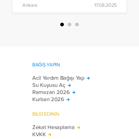
Ankara
17.08.2025
çalışmaları gerçekleştirildi.
BAĞIŞ YAPIN
Acil Yardım Bağışı Yap
Su Kuyusu Aç
Ramazan 2026
Kurban 2026
BİLGİ EDİNİN
Zekat Hesaplama
KVKK