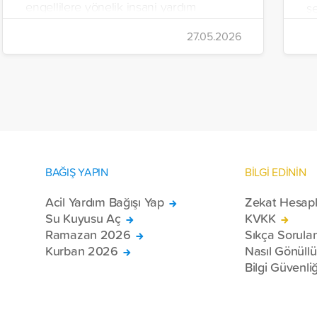
engellilere yönelik insani yardım
se
çalışmalarını aralıksız sürdürüyor. Vakıf,
İr
27.05.2026
yürütülen son projeyle Suriye’nin Şam,
t
Halep, Hama, Humus ve İdlib
tı
bölgelerinde zor şartlarda yaşayan
toplam 228 engelli bireye elektrikli
tekerlekli sandalye ulaştırdı.
BAĞIŞ YAPIN
BİLGİ EDİNİN
Acil Yardım Bağışı Yap
Zekat Hesap
Su Kuyusu Aç
KVKK
Ramazan 2026
Sıkça Sorula
Kurban 2026
Nasıl Gönüll
Bilgi Güvenliğ