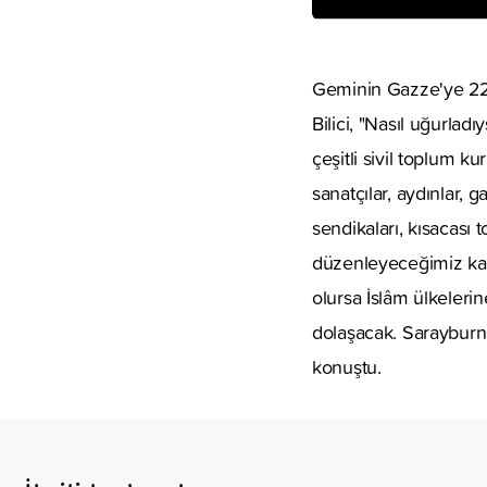
Geminin Gazze'ye 22 
Bilici, "Nasıl uğurlad
çeşitli sivil toplum ku
sanatçılar, aydınlar, 
sendikaları, kısacası
düzenleyeceğimiz kar
olursa İslâm ülkeleri
dolaşacak. Sarayburnu
konuştu.