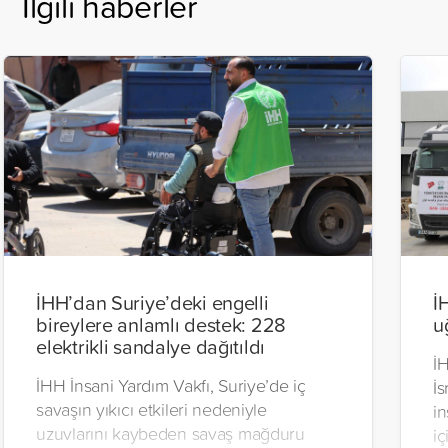
İlgili haberler
İHH’dan Suriye’deki engelli
İ
bireylere anlamlı destek: 228
u
elektrikli sandalye dağıtıldı
İH
İHH İnsani Yardım Vakfı, Suriye’de iç
İs
savaşın yıkıcı etkileri nedeniyle
in
uzuvlarını kaybeden savaş mağduru
iç