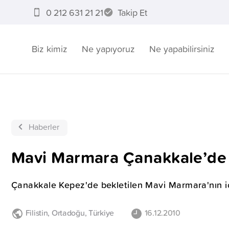
0 212 631 21 21
Takip Et
Biz kimiz
Ne yapıyoruz
Ne yapabilirsiniz
Haberler
Mavi Marmara Çanakkale’de
Çanakkale Kepez'de bekletilen Mavi Marmara'nın için
Filistin
,
Ortadoğu
,
Türkiye
16.12.2010