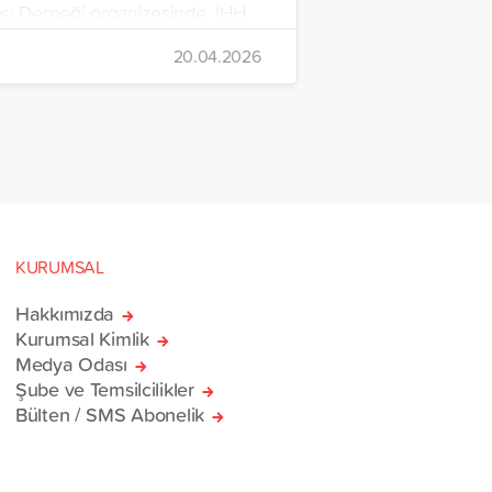
şı Derneği organizesinde, İHH
rdım Vakfı, Yetim Vakfı ve
20.04.2026
Çocukları Derneği tarafından
n ve içerisinde acil ihtiyaç
erinin bulunduğu 38
rlik yardım gemisi, savaş
sivillere umut olmak üzere
manı’na ulaştı.
KURUMSAL
Hakkımızda
Kurumsal Kimlik
Medya Odası
Şube ve Temsilcilikler
Bülten / SMS Abonelik