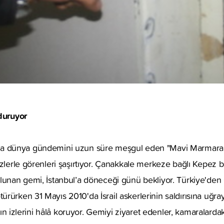
 duruyor
rısıyla dünya gündemini uzun süre meşgul eden "Mavi Marmara"
izlerle görenleri şaşırtıyor. Çanakkale merkeze bağlı Kepez
lunan gemi, İstanbul’a döneceği günü bekliyor. Türkiye'den
rürken 31 Mayıs 2010'da İsrail askerlerinin saldırısına uğr
ayın izlerini hâlâ koruyor. Gemiyi ziyaret edenler, kamaralardak