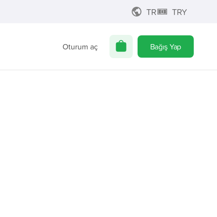
TR
TRY
Oturum aç
Bağış Yap