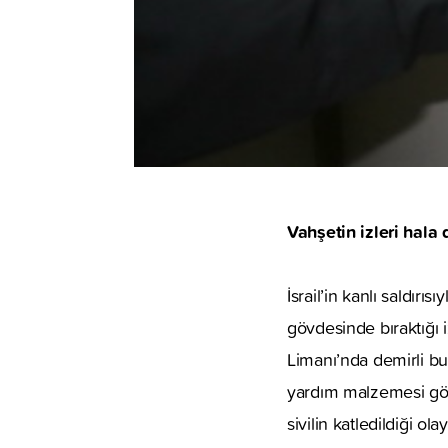
Vahşetin izleri hala
İsrail’in kanlı saldı
gövdesinde bıraktığı 
Limanı’nda demirli bu
yardım malzemesi götü
sivilin katledildiği ol