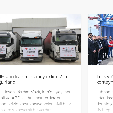
HH’dan İran’a insani yardım: 7 tır
Türkiye
ğurlandı
konteyn
H İnsani Yardım Vakfı, İran’da yaşanan
Lübnan’d
rail ve ABD saldırılarının ardından
artan İsra
sani krizle karşı karşıya kalan sivil halk
derinleşe
in geniş kapsamlı bir yardım
sivil top