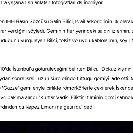
nra yaşananları anlatan fotoğrafları da inceliyor.
ren İHH Basın Sözcüsü Salih Bilici, İsrail askerlerinin ilk olar
rar verdiğini söyledi. Geminin her yerindeki saldırı izlerinin
duğunu vurgulayan Bilici, telsiz ve uydu kablolarının, seyir 
'da İstanbul’a götürüleceğini belirten Bilici, ”Dokuz kişinin 
aydan sonra İsrail, uzun süre elinde tuttuğu gemiyi iade etti
e 'Gazze' gemileriyle birlikte römorkörlerle çekilerek İskend
 ve bakıma alındı. 'Kurtlar Vadisi Filistin' filminin gemi sahne
rdından da Kepez Limanı'na getirildi." dedi.