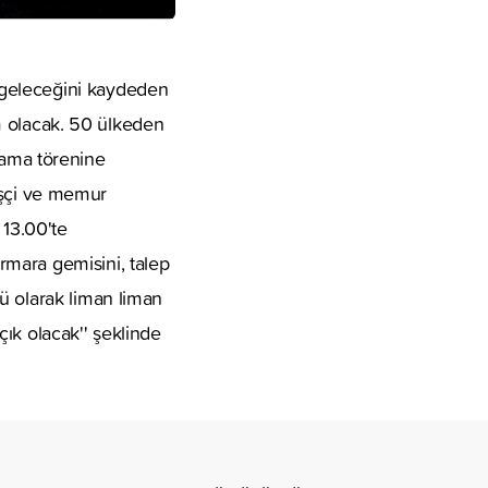
 geleceğini kaydeden
lım olacak. 50 ülkeden
ılama törenine
 işçi ve memur
 13.00'te
rmara gemisini, talep
ü olarak liman liman
ık olacak'' şeklinde