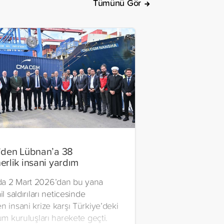
Tümünü Gör
’den Lübnan’a 38
erlik insani yardım
a 2 Mart 2026’dan bu yana
il saldırıları neticesinde
n insani krize karşı Türkiye’deki
lum kuruluşları harekete geçti.