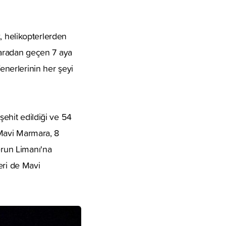
ak, helikopterlerden
, aradan geçen 7 aya
fenerlerinin her şeyi
şehit edildiği ve 54
. Mavi Marmara, 8
erun Limanı'na
leri de Mavi