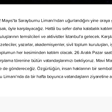
Mayıs'ta Sarayburnu Limanı'ndan uğurlandığını yine oraya
ıysak, öyle karşılayacağız. Hattâ bu sefer daha kalabalık katı
ruluşlarının temsilcileri ve aktivistler İstanbul'a gelecek. Karş
gazeteciler, yazarlar, akademisyenler, sivil toplum kuruluşları,
 toplumun her kesiminden katılım olacak. 26 Aralık Pazar saat
şılama törenine bütün vatandaşlarımızı bekliyoruz. Mavi Ma
ne de göndereceğiz. Özgürlüğün, insan haklarının bir sembol
 Limanı'nda da bir hafta boyunca vatandaşların ziyaretine aç