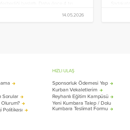
ferberliği başlattı. Daha önce 4 tırı
Sadakata
an’a gönderen vakıf, ilaç, gıda kolisi ve
İnsani Ya
14.05.2026
emel ihtiyaç malzemelerinden oluşan 7
Yeryüzü 
rı daha ülkeye uğurladı.
hazırlana
malzemel
konteyne
mağduru 
Beyrut Li
HIZLI ULAŞ
lama
Sponsorluk Ödemesi Yap
Kurban Vekaletlerim
n Sorular
Reyhanlı Eğitim Kampüsü
ü Olurum?
Yeni Kumbara Talep / Dolu
Kumbara Teslimat Formu
i Politikası