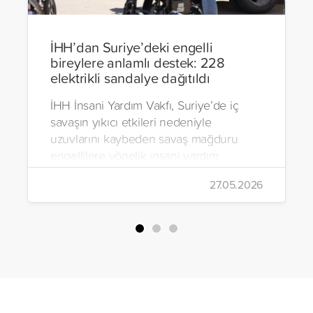
İHH’dan Suriye’deki engelli
bireylere anlamlı destek: 228
elektrikli sandalye dağıtıldı
İHH İnsani Yardım Vakfı, Suriye’de iç
savaşın yıkıcı etkileri nedeniyle
uzuvlarını kaybeden savaş mağduru
engellilere yönelik insani yardım
çalışmalarını aralıksız sürdürüyor. Vakıf,
27.05.2026
yürütülen son projeyle Suriye’nin Şam,
Halep, Hama, Humus ve İdlib
bölgelerinde zor şartlarda yaşayan
toplam 228 engelli bireye elektrikli
tekerlekli sandalye ulaştırdı.