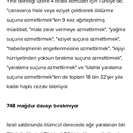
Yine bilindiği üzere 4 İsrailli komutan için Türkiye’de;
"canavarca hisle veya eziyet çektirerek öldürme
suçuna azmettirmek"ten 9 kez ağırlaştırılmış
müebbet, "mala zarar vermeye azmettirmek", "yağma
suçuna azmettirmek", "eziyet suçuna azmettirmek",
"haberleşmenin engellenmesine azmettirmek", "kişiyi
hürriyetinden yoksun bırakma suçuna azmettirmek",
"yaralama suçuna azmettirmek" ve "silahla yaralama
suçuna azmettirmek"ten de toplam 18 bin 32'şer yıla
kadar hapis cezası isteniyor.
748 mağdur davayı bırakmıyor
İsrail saldırısında ölümcül derecede ağır yaralanan biri