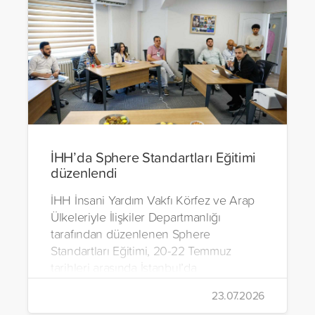
İHH’da Sphere Standartları Eğitimi
düzenlendi
İHH İnsani Yardım Vakfı Körfez ve Arap
Ülkeleriyle İlişkiler Departmanlığı
tarafından düzenlenen Sphere
Standartları Eğitimi, 20-22 Temmuz
tarihleri arasında İstanbul’da
gerçekleştirildi.
23.07.2026