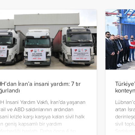
HH’dan İran’a insani yardım: 7 tır
Türkiye
ğurlandı
konteyn
H İnsani Yardım Vakfı, İran’da yaşanan
Lübnan’d
rail ve ABD saldırılarının ardından
artan İsra
sani krizle karşı karşıya kalan sivil halk
derinleşe
in geniş kapsamlı bir yardım
sivil top
ferberliği başlattı. Daha önce 4 tırı
Sadakata