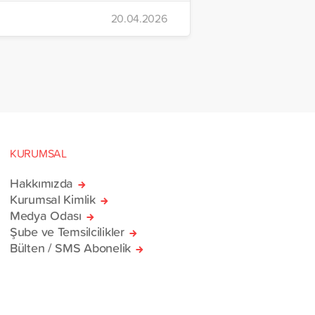
rdım Vakfı, Yetim Vakfı ve
20.04.2026
Çocukları Derneği tarafından
n ve içerisinde acil ihtiyaç
erinin bulunduğu 38
rlik yardım gemisi, savaş
sivillere umut olmak üzere
manı’na ulaştı.
KURUMSAL
Hakkımızda
Kurumsal Kimlik
Medya Odası
Şube ve Temsilcilikler
Bülten / SMS Abonelik