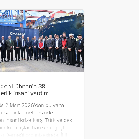
’den Lübnan’a 38
erlik insani yardım
a 2 Mart 2026’dan bu yana
il saldırıları neticesinde
n insani krize karşı Türkiye’deki
lum kuruluşları harekete geçti.
şı Derneği organizesinde, İHH