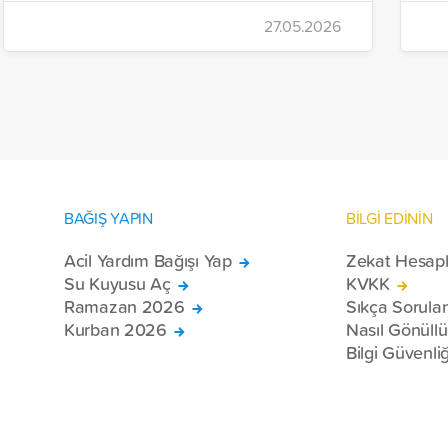
çalışmalarını aralıksız sürdürüyor. Vakıf,
İr
27.05.2026
yürütülen son projeyle Suriye’nin Şam,
t
Halep, Hama, Humus ve İdlib
tı
bölgelerinde zor şartlarda yaşayan
toplam 228 engelli bireye elektrikli
tekerlekli sandalye ulaştırdı.
BAĞIŞ YAPIN
BİLGİ EDİNİN
Acil Yardım Bağışı Yap
Zekat Hesap
Su Kuyusu Aç
KVKK
Ramazan 2026
Sıkça Sorula
Kurban 2026
Nasıl Gönüll
Bilgi Güvenliğ