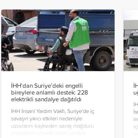
İHH’dan Suriye’deki engelli
İ
bireylere anlamlı destek: 228
u
elektrikli sandalye dağıtıldı
İH
İHH İnsani Yardım Vakfı, Suriye’de iç
İs
savaşın yıkıcı etkileri nedeniyle
in
uzuvlarını kaybeden savaş mağduru
iç
engellilere yönelik insani yardım
se