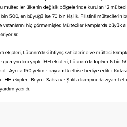
i. Bu mülteciler ülkenin değişik bölgelerinde kurulan 12 mültec
n 500, en büyüğü ise 70 bin kişilik. Filistinli mültecilerin 
atanlarını hiç görmemişler. Mülteciler kamplarda büyük sıkı
riyorlar.
fı ekipleri, Lübnan’daki ihtiyaç sahiplerine ve mülteci kampl
lere gıda yardımı yaptı. İHH ekipleri, Lübnan’da toplam 6 bin
ptı. Ayrıca 150 yetime bayramlık elbise hediye edildi. Kırta
i. İHH ekipleri, Beyrut Sabra ve Şatilla kampını da ziyaret ett
 yardım yapıldı.