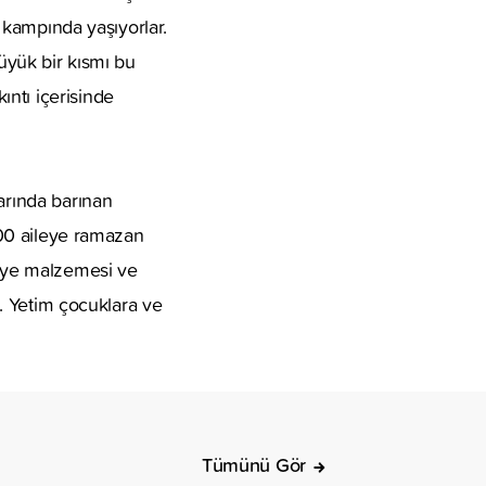
i kampında yaşıyorlar.
büyük bir kısmı bu
ntı içerisinde
arında barınan
 500 aileye ramazan
siye malzemesi ve
i. Yetim çocuklara ve
Tümünü Gör