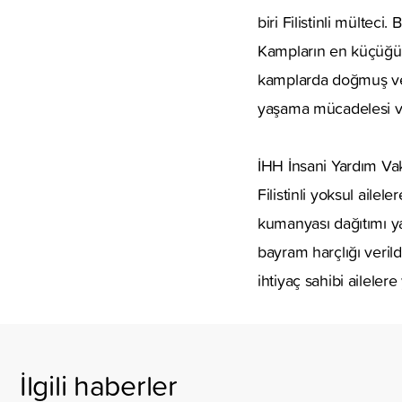
biri Filistinli mültec
Kampların en küçüğü bi
kamplarda doğmuş ve v
yaşama mücadelesi ve
İHH İnsani Yardım Vak
Filistinli yoksul aile
kumanyası dağıtımı ya
bayram harçlığı verild
ihtiyaç sahibi ailelere
İlgili haberler