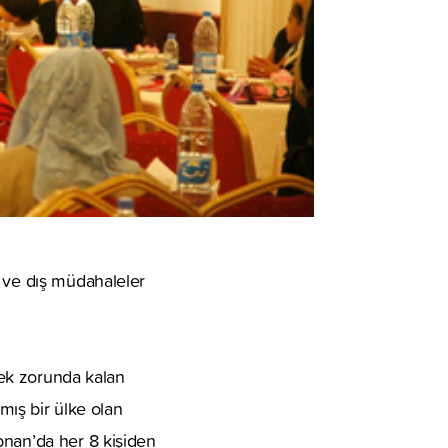
r ve dış müdahaleler
tmek zorunda kalan
almış bir ülke olan
bnan’da her 8 kişiden