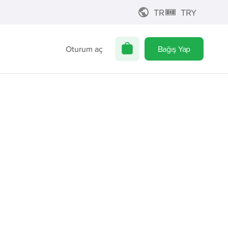
TR
TRY
Oturum aç
Bağış Yap