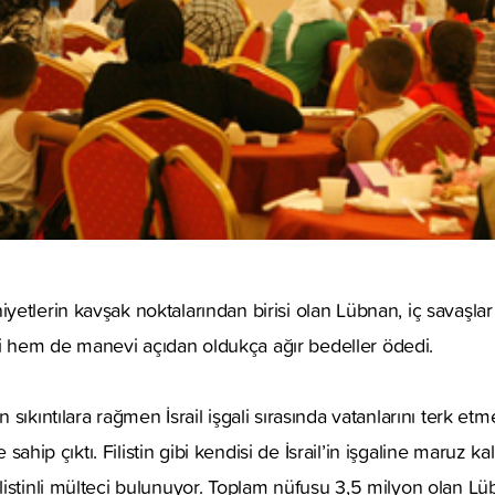
etlerin kavşak noktalarından birisi olan Lübnan, iç savaşla
hem de manevi açıdan oldukça ağır bedeller ödedi.
sıkıntılara rağmen İsrail işgali sırasında vatanlarını terk e
de sahip çıktı. Filistin gibi kendisi de İsrail’in işgaline maruz k
istinli mülteci bulunuyor. Toplam nüfusu 3,5 milyon olan Lü