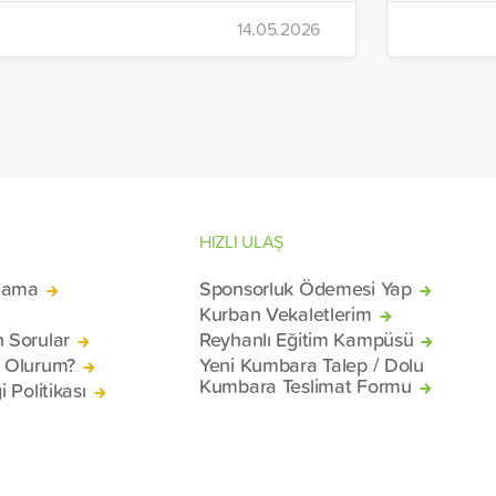
an’a gönderen vakıf, ilaç, gıda kolisi ve
İnsani Ya
14.05.2026
emel ihtiyaç malzemelerinden oluşan 7
Yeryüzü 
rı daha ülkeye uğurladı.
hazırlana
malzemel
konteyne
mağduru 
Beyrut Li
HIZLI ULAŞ
lama
Sponsorluk Ödemesi Yap
Kurban Vekaletlerim
n Sorular
Reyhanlı Eğitim Kampüsü
ü Olurum?
Yeni Kumbara Talep / Dolu
Kumbara Teslimat Formu
i Politikası