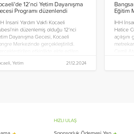
ocaeli'de 12’nci Yetim Dayanışma
Bangsam
ecesi Programı düzenlendi
Eğitim 
H İnsani Yardım Vakfı Kocaeli
İHH İnsa
ubesi’nin düzenlemiş olduğu 12’nci
Hatice C
etim Dayanışma Gecesi, Kocaeli
açılışını
ongre Merkezinde gerçekleştirildi.
metrekar
rçekleştirilen etkinlikte elde edilen
Cemil At
m gelir, Filistinli yetimler için
yetimler
caeli, Yetim
21.12.2024
llanılacak.
olanaklar
merkezi o
HIZLI ULAŞ
lama
Sponsorluk Ödemesi Yap