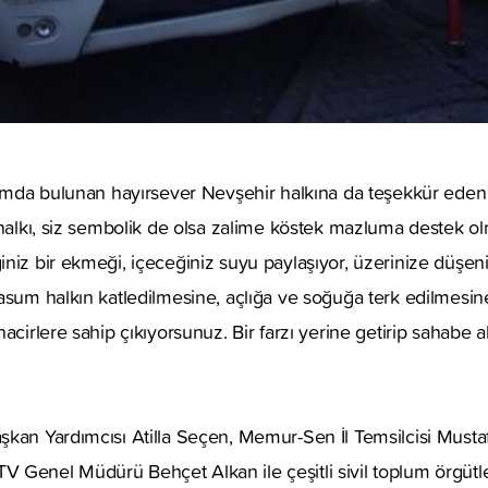
rdımda bulunan hayırsever Nevşehir halkına da teşekkür eden
l halkı, siz sembolik de olsa zalime köstek mazluma destek
iniz bir ekmeği, içeceğiniz suyu paylaşıyor, üzerinize düşe
asum halkın katledilmesine, açlığa ve soğuğa terk edilmesine
acirlere sahip çıkıyorsunuz. Bir farzı yerine getirip sahabe 
kan Yardımcısı Atilla Seçen, Memur-Sen İl Temsilcisi Musta
Genel Müdürü Behçet Alkan ile çeşitli sivil toplum örgütler