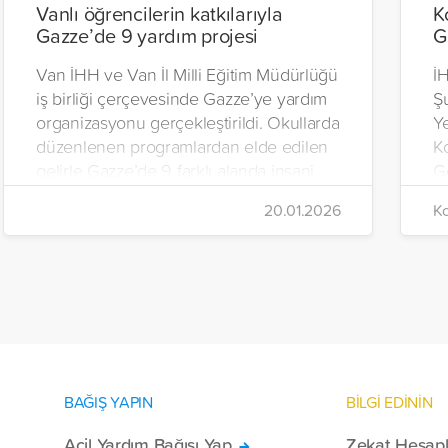
Vanlı öğrencilerin katkılarıyla
K
Gazze’de 9 yardım projesi
G
Van İHH ve Van İl Milli Eğitim Müdürlüğü
İH
iş birliği çerçevesinde Gazze’ye yardım
Ş
organizasyonu gerçekleştirildi. Okullarda
Y
düzenlenen programlardan elde edilen
K
gelirle Gazze’de 9 farklı alanda insani
Ge
yardım çalışmalarında bulunuldu.
tü
20.01.2026
Ko
ku
BAĞIŞ YAPIN
BİLGİ EDİNİN
Acil Yardım Bağışı Yap
Zekat Hesap