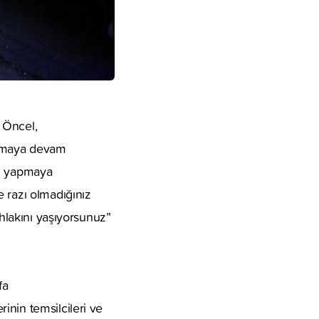
 Öncel,
 olmaya devam
ni yapmaya
 razı olmadığınız
ahlakını yaşıyorsunuz”
fa
inin temsilcileri ve