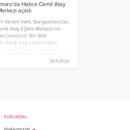
oro’da Hatice Cemil Atay
Merkezi açıldı
ni Yardım Vakfı, Bangsamoro’da,
emil Atay Eğitim Merkezi’nin
 gerçekleştirdi. Bin 868
e olarak inşa edilen Hatice
ay Eğitim Merkezi, bölgedeki
e barınma, eğitim ve ibadet
29.11.2024
ı sağlayacak geniş bir eğitim
larak hizmete açıldı.
KURUMSAL
Hakkımızda