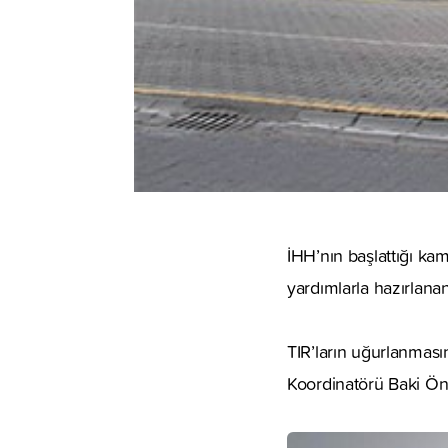
İHH’nın başlattığı ka
yardımlarla hazırlanan
TIR’ların uğurlanmas
Koordinatörü Baki Önc