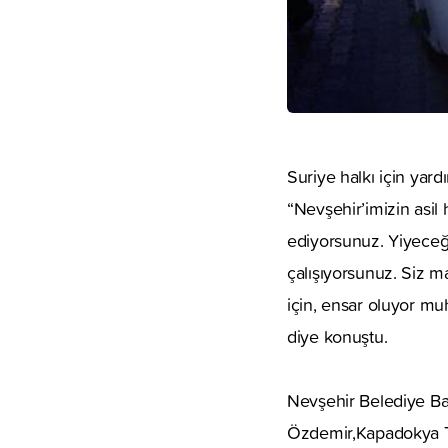
Suriye halkı için ya
“Nevşehir’imizin asi
ediyorsunuz. Yiyeceğ
çalışıyorsunuz. Siz m
için, ensar oluyor muh
diye konuştu.
Nevşehir Belediye Baş
Özdemir,Kapadokya TV 