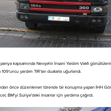
mpanya kapsamında Nevşehir İnsani Yardım Vakfı gönüllülerin
 109’uncu yardım TIR’ları dualarla uğurlandı.
ından önce düzenlenen törende bir konuşma yapan İHH Gönü
el, BM'yi Suriye'deki insanlar için yardıma çağırdı.