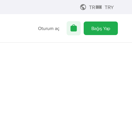
TR
TRY
Oturum aç
Bağış Yap