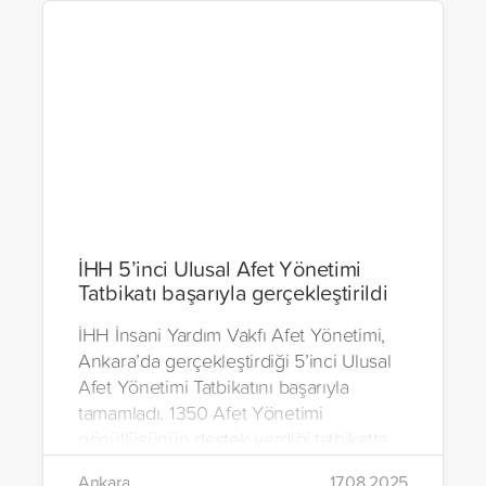
İHH 5’inci Ulusal Afet Yönetimi
Tatbikatı başarıyla gerçekleştirildi
İHH İnsani Yardım Vakfı Afet Yönetimi,
Ankara’da gerçekleştirdiği 5’inci Ulusal
Afet Yönetimi Tatbikatını başarıyla
tamamladı. 1350 Afet Yönetimi
gönüllüsünün destek verdiği tatbikatta
kentsel, suda ve doğada arama kurtarma
Ankara
17.08.2025