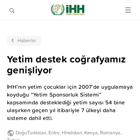
Haberler
Yetim destek coğrafyamız
genişliyor
İHH’nın yetim çocuklar için 2007’de uygulamaya
koyduğu “Yetim Sponsorluk Sistemi”
kapsamında desteklediği yetim sayısı 54 bine
ulaşırken geçen yıl itibariyle 7 ülkeyi daha
sisteme dahil etti.
DoğuTürkistan
,
Eritre
,
Hindistan
,
Kenya
,
Romanya
,
Tunus