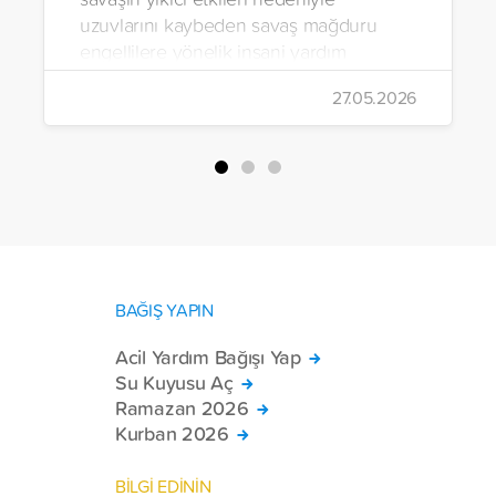
uzuvlarını kaybeden savaş mağduru
engellilere yönelik insani yardım
çalışmalarını aralıksız sürdürüyor. Vakıf,
27.05.2026
yürütülen son projeyle Suriye’nin Şam,
Halep, Hama, Humus ve İdlib
bölgelerinde zor şartlarda yaşayan
toplam 228 engelli bireye elektrikli
tekerlekli sandalye ulaştırdı.
BAĞIŞ YAPIN
Acil Yardım Bağışı Yap
Su Kuyusu Aç
Ramazan 2026
Kurban 2026
BİLGİ EDİNİN