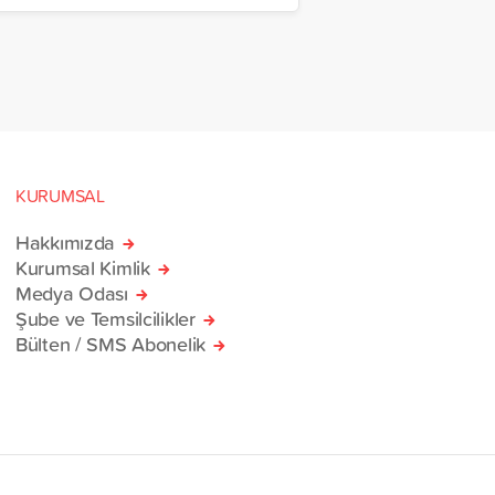
n ve içerisinde acil ihtiyaç
erinin bulunduğu 38
rlik yardım gemisi, savaş
sivillere umut olmak üzere
manı’na ulaştı.
KURUMSAL
Hakkımızda
Kurumsal Kimlik
Medya Odası
Şube ve Temsilcilikler
Bülten / SMS Abonelik