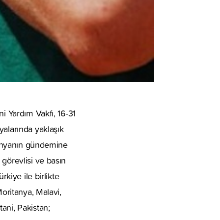
i Yardım Vakfı, 16-31
yalarında yaklaşık
 dünyanın gündemine
 görevlisi ve basın
kiye ile birlikte
Moritanya, Malavi,
ani, Pakistan;