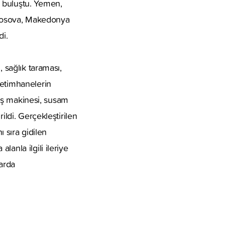
e buluştu. Yemen,
, Kosova, Makedonya
di.
 sağlık taraması,
yetimhanelerin
kiş makinesi, susam
ildi. Gerçekleştirilen
ı sıra gidilen
anla ilgili ileriye
larda