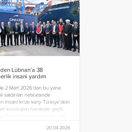
’den Lübnan’a 38
erlik insani yardım
a 2 Mart 2026’dan bu yana
il saldırıları neticesinde
n insani krize karşı Türkiye’deki
lum kuruluşları harekete geçti.
şı Derneği organizesinde, İHH
rdım Vakfı, Yetim Vakfı ve
20.04.2026
Çocukları Derneği tarafından