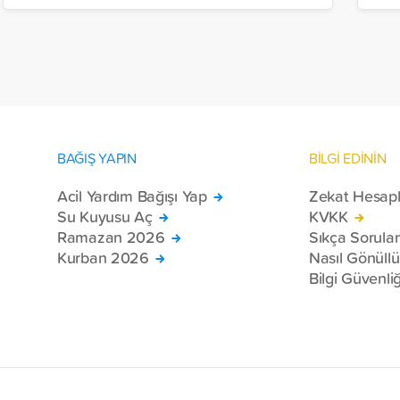
Halep, Hama, Humus ve İdlib
tı
bölgelerinde zor şartlarda yaşayan
toplam 228 engelli bireye elektrikli
tekerlekli sandalye ulaştırdı.
BAĞIŞ YAPIN
BİLGİ EDİNİN
Acil Yardım Bağışı Yap
Zekat Hesap
Su Kuyusu Aç
KVKK
Ramazan 2026
Sıkça Sorula
Kurban 2026
Nasıl Gönüll
Bilgi Güvenliğ