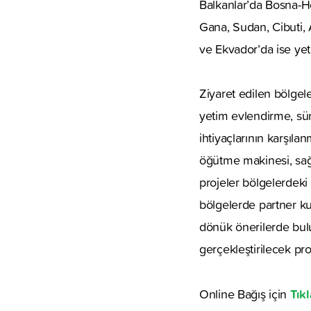
Balkanlar’da Bosna-H
Gana, Sudan, Cibuti, 
ve Ekvador’da ise yeti
Ziyaret edilen bölgele
yetim evlendirme, sün
ihtiyaçlarının karşıla
öğütme makinesi, sağma
projeler bölgelerdeki 
bölgelerde partner kur
dönük önerilerde bulu
gerçekleştirilecek proj
Tıkl
Online Bağış için