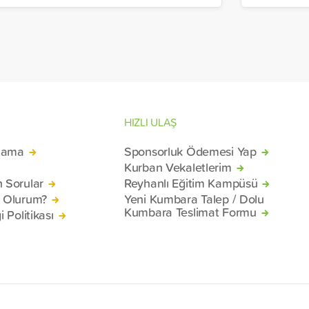
rı daha ülkeye uğurladı.
hazırlana
malzemel
konteyne
mağduru 
Beyrut Li
HIZLI ULAŞ
lama
Sponsorluk Ödemesi Yap
Kurban Vekaletlerim
n Sorular
Reyhanlı Eğitim Kampüsü
ü Olurum?
Yeni Kumbara Talep / Dolu
Kumbara Teslimat Formu
i Politikası