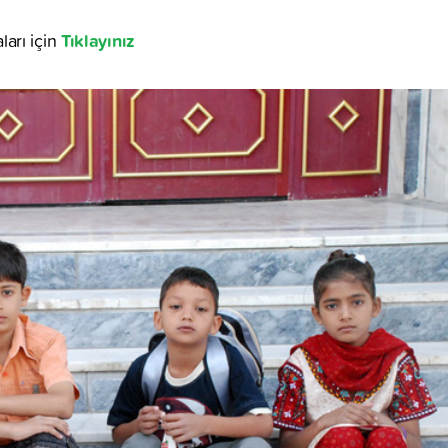
Tıklayınız
arı için