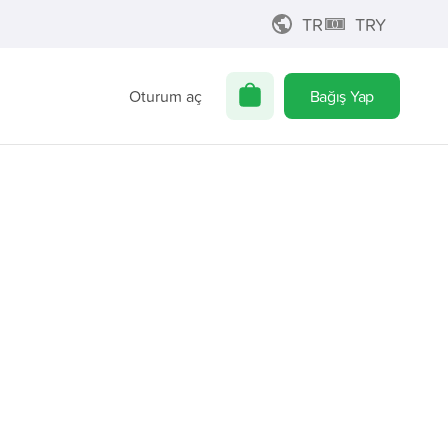
TR
TRY
Oturum aç
Bağış Yap