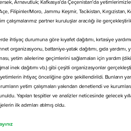
ersek, Arnavutluk; Kafkasya’da Çeçenistan’da yetimlerimizl
Açe, Filipinler/Moro, Jammu Keşmir, Tacikistan, Kırgızistan
m çalışmalarımız partner kuruluşlar aracılığı ile gerçekleştiril
rde ihtiyaç durumuna göre kıyafet dağıtımı, kırtasiye yardımı,
net organizasyonu, battaniye-yatak dağıtımı, gıda yardımı, 
nması, yetim ailelerine geçimlerini sağlamaları için yardım (di
l inek dağıtımı vb.) gibi çeşitli organizasyonlar gerçekleştir
yetimlerin ihtiyaç önceliğine göre şekillendirildi. Bunların yan
umların yetim çalışmaları yakından denetlendi ve kurumlara al
nuldu. Yapılan tespitler ve analizler neticesinde gelecek yıl
elerin ilk adımları atılmış oldu.
ayınız