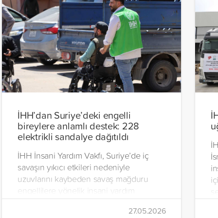
İHH’dan Suriye’deki engelli
İ
bireylere anlamlı destek: 228
u
elektrikli sandalye dağıtıldı
İH
İHH İnsani Yardım Vakfı, Suriye’de iç
İs
savaşın yıkıcı etkileri nedeniyle
in
uzuvlarını kaybeden savaş mağduru
iç
engellilere yönelik insani yardım
se
çalışmalarını aralıksız sürdürüyor. Vakıf,
İr
27.05.2026
yürütülen son projeyle Suriye’nin Şam,
t