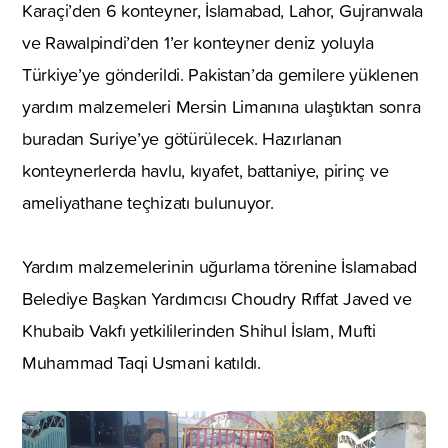
Karaçi’den 6 konteyner, İslamabad, Lahor, Gujranwala
ve Rawalpindi’den 1’er konteyner deniz yoluyla
Türkiye’ye gönderildi. Pakistan’da gemilere yüklenen
yardım malzemeleri Mersin Limanına ulaştıktan sonra
buradan Suriye’ye götürülecek. Hazırlanan
konteynerlerda havlu, kıyafet, battaniye, pirinç ve
ameliyathane teçhizatı bulunuyor.
Yardım malzemelerinin uğurlama törenine İslamabad
Belediye Başkan Yardımcısı Choudry Rıffat Javed ve
Khubaib Vakfı yetkililerinden Shihul İslam, Mufti
Muhammad Taqi Usmani katıldı.