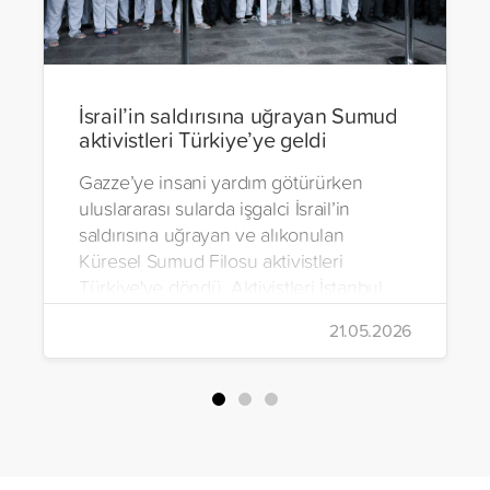
İsrail’in saldırısına uğrayan Sumud
aktivistleri Türkiye’ye geldi
Gazze’ye insani yardım götürürken
uluslararası sularda işgalci İsrail’in
saldırısına uğrayan ve alıkonulan
Küresel Sumud Filosu aktivistleri
Türkiye'ye döndü. Aktivistleri İstanbul
Havalimanı’nda binlerce kişi karşıladı.
21.05.2026