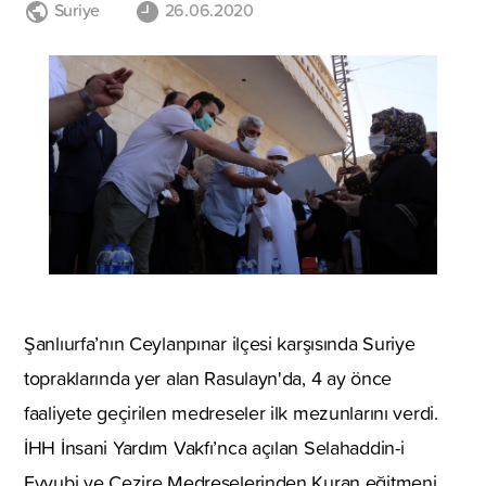
Suriye
26.06.2020
Şanlıurfa’nın Ceylanpınar ilçesi karşısında Suriye
topraklarında yer alan Rasulayn'da, 4 ay önce
faaliyete geçirilen medreseler ilk mezunlarını verdi.
İHH İnsani Yardım Vakfı’nca açılan Selahaddin-i
Eyyubi ve Cezire Medreselerinden Kuran eğitmeni