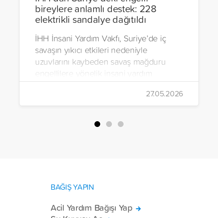
bireylere anlamlı destek: 228
elektrikli sandalye dağıtıldı
İHH İnsani Yardım Vakfı, Suriye’de iç
savaşın yıkıcı etkileri nedeniyle
uzuvlarını kaybeden savaş mağduru
engellilere yönelik insani yardım
çalışmalarını aralıksız sürdürüyor. Vakıf,
27.05.2026
yürütülen son projeyle Suriye’nin Şam,
Halep, Hama, Humus ve İdlib
bölgelerinde zor şartlarda yaşayan
toplam 228 engelli bireye elektrikli
tekerlekli sandalye ulaştırdı.
BAĞIŞ YAPIN
Acil Yardım Bağışı Yap