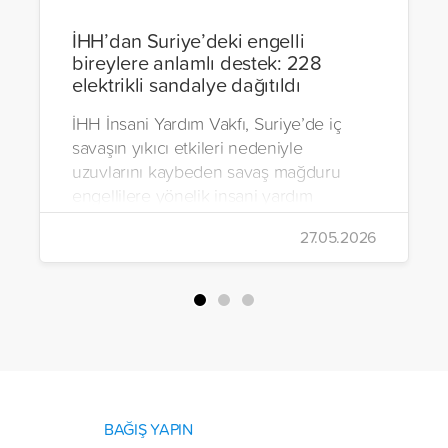
İHH’dan Suriye’deki engelli
bireylere anlamlı destek: 228
elektrikli sandalye dağıtıldı
İHH İnsani Yardım Vakfı, Suriye’de iç
savaşın yıkıcı etkileri nedeniyle
uzuvlarını kaybeden savaş mağduru
engellilere yönelik insani yardım
çalışmalarını aralıksız sürdürüyor. Vakıf,
27.05.2026
yürütülen son projeyle Suriye’nin Şam,
Halep, Hama, Humus ve İdlib
bölgelerinde zor şartlarda yaşayan
toplam 228 engelli bireye elektrikli
tekerlekli sandalye ulaştırdı.
BAĞIŞ YAPIN