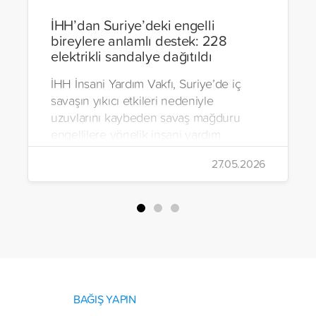
İHH’dan Suriye’deki engelli
bireylere anlamlı destek: 228
elektrikli sandalye dağıtıldı
İHH İnsani Yardım Vakfı, Suriye’de iç
savaşın yıkıcı etkileri nedeniyle
uzuvlarını kaybeden savaş mağduru
engellilere yönelik insani yardım
çalışmalarını aralıksız sürdürüyor. Vakıf,
27.05.2026
yürütülen son projeyle Suriye’nin Şam,
Halep, Hama, Humus ve İdlib
bölgelerinde zor şartlarda yaşayan
toplam 228 engelli bireye elektrikli
tekerlekli sandalye ulaştırdı.
BAĞIŞ YAPIN