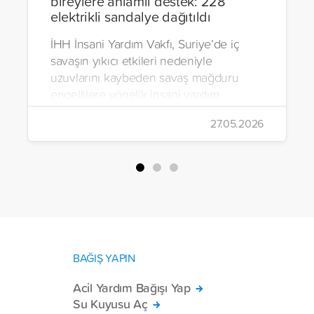
bireylere anlamlı destek: 228
elektrikli sandalye dağıtıldı
İHH İnsani Yardım Vakfı, Suriye’de iç
savaşın yıkıcı etkileri nedeniyle
uzuvlarını kaybeden savaş mağduru
engellilere yönelik insani yardım
çalışmalarını aralıksız sürdürüyor. Vakıf,
27.05.2026
yürütülen son projeyle Suriye’nin Şam,
Halep, Hama, Humus ve İdlib
bölgelerinde zor şartlarda yaşayan
toplam 228 engelli bireye elektrikli
tekerlekli sandalye ulaştırdı.
BAĞIŞ YAPIN
Acil Yardım Bağışı Yap
Su Kuyusu Aç