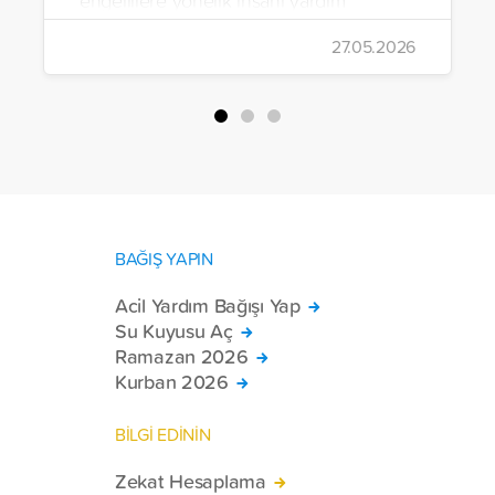
çalışmalarını aralıksız sürdürüyor. Vakıf,
27.05.2026
yürütülen son projeyle Suriye’nin Şam,
Halep, Hama, Humus ve İdlib
bölgelerinde zor şartlarda yaşayan
toplam 228 engelli bireye elektrikli
tekerlekli sandalye ulaştırdı.
BAĞIŞ YAPIN
Acil Yardım Bağışı Yap
Su Kuyusu Aç
Ramazan 2026
Kurban 2026
BİLGİ EDİNİN
Zekat Hesaplama