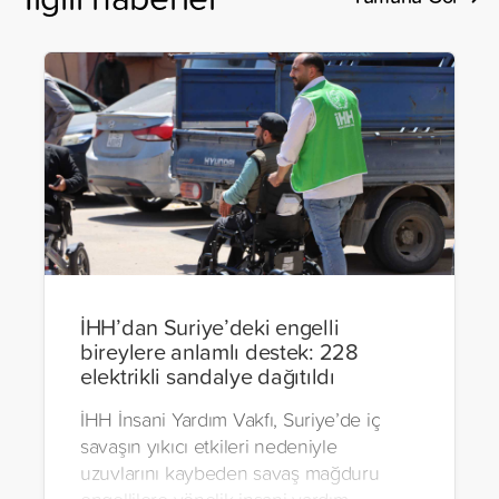
İHH’dan Suriye’deki engelli
bireylere anlamlı destek: 228
elektrikli sandalye dağıtıldı
İHH İnsani Yardım Vakfı, Suriye’de iç
savaşın yıkıcı etkileri nedeniyle
uzuvlarını kaybeden savaş mağduru
engellilere yönelik insani yardım