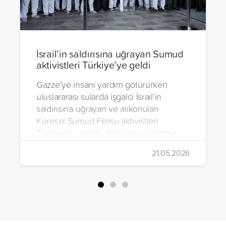
İsrail’in saldırısına uğrayan Sumud
aktivistleri Türkiye’ye geldi
Gazze’ye insani yardım götürürken
uluslararası sularda işgalci İsrail’in
saldırısına uğrayan ve alıkonulan
Küresel Sumud Filosu aktivistleri
Türkiye'ye döndü. Aktivistleri İstanbul
Havalimanı’nda binlerce kişi karşıladı.
21.05.2026